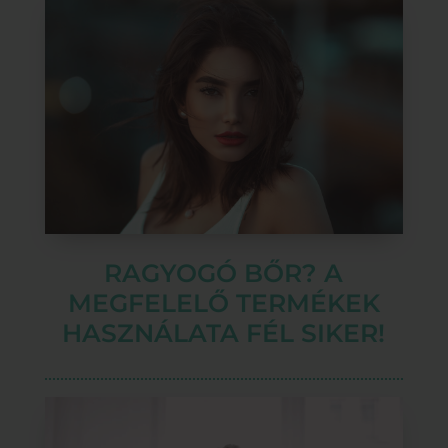
RAGYOGÓ BŐR? A
MEGFELELŐ TERMÉKEK
HASZNÁLATA FÉL SIKER!