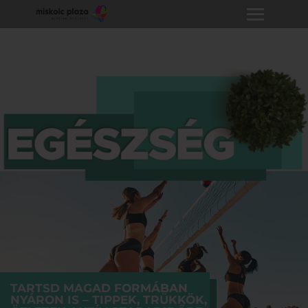
TARTSD MAGAD FORMÁBAN
NYÁRON IS – TIPPEK, TRÜKKÖK,