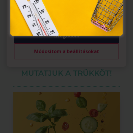
belül működnek, a „sütik" használatához, és ezeknek a
felhasználó számítógépén vagy egyéb eszközén történő
tárolásához a felhasználók hozzájárulását kell kérniük.
Elfogadom
Módosítom a beállításokat
SZÉP BIKINIVONAL PIROS
PÖTTYÖK NÉLKÜL –
MUTATJUK A TRÜKKÖT!