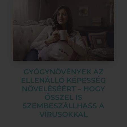
GYÓGYNÖVÉNYEK AZ
ELLENÁLLÓ KÉPESSÉG
NÖVELÉSÉÉRT – HOGY
ŐSSZEL IS
SZEMBESZÁLLHASS A
VÍRUSOKKAL