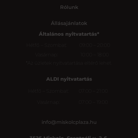
Rólunk
Állásajánlatok
Általános nyitvatartás*
Hétfő – Szombat:
09:00 – 20:00
Vasárnap:
10:00 – 18:00
*Az üzletek nyitvatartása eltérő lehet.
ALDI nyitvatartás
Hétfő – Szombat:
07:00 – 21:00
Vasárnap:
07:00 – 19:00
info@miskolcplaza.hu