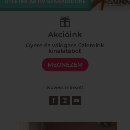
ÖTLETEK AKTÍV SZABADIDŐRE

Akcióink
Gyere és válogass üzleteink
kínálatából!
MEGNÉZEM
Kövess minket!