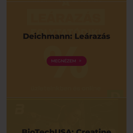
Deichmann: Leárazás
MEGNÉZEM
BioTechUSA: Creatine