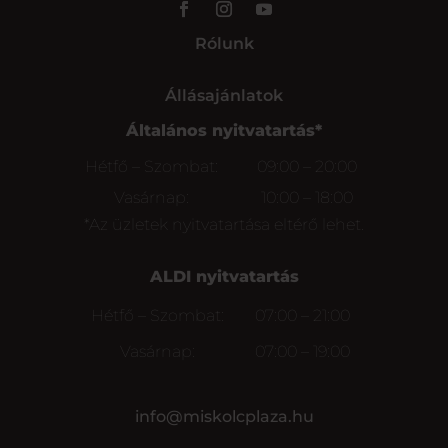
Rólunk
Állásajánlatok
Általános nyitvatartás*
Hétfő – Szombat:
09:00 – 20:00
Vasárnap:
10:00 – 18:00
*Az üzletek nyitvatartása eltérő lehet.
ALDI nyitvatartás
Hétfő – Szombat:
07:00 – 21:00
Vasárnap:
07:00 – 19:00
info@miskolcplaza.hu