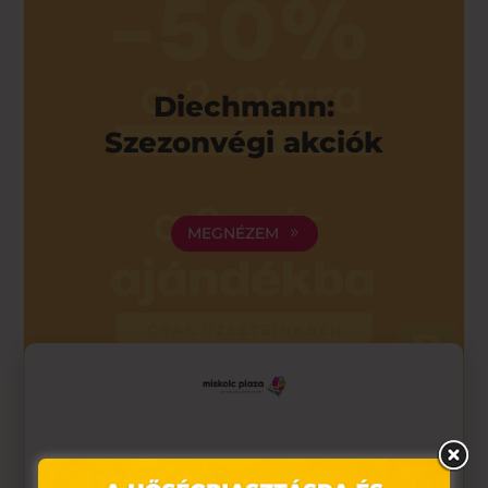
Diechmann:
Szezonvégi akciók
MEGNÉZEM
Ez az oldal sütiket használ