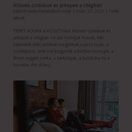
Húsvéti szokások és jelképek a világban
Szerző:
HelloPlazaEeltoltoUser
|
márc 27, 2023
|
Teret
adunk
TERET ADUNK a HÚSVÉTNAK Húsvéti szokások és
jelképek a világban Ha azt mondjuk húsvét, lelki
szemeink előtt azonnal megjelenik a piros tojás, a
csokinyuszi, amit sok kisgyerek a kertben keresgél, a
finom reggeli sonka, a barkaágak, a kisbárány és a
locsolás. Ám ahány...