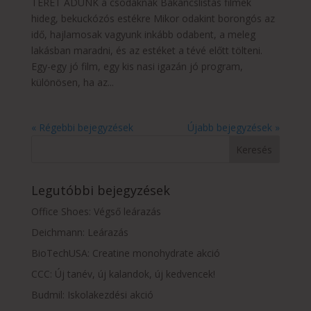
TERET ADUNK a csodáknak Bakancslistás filmek
hideg, bekuckózós estékre Mikor odakint borongós az
idő, hajlamosak vagyunk inkább odabent, a meleg
lakásban maradni, és az estéket a tévé előtt tölteni.
Egy-egy jó film, egy kis nasi igazán jó program,
különösen, ha az...
« Régebbi bejegyzések
Újabb bejegyzések »
Legutóbbi bejegyzések
Office Shoes: Végső leárazás
Deichmann: Leárazás
BioTechUSA: Creatine monohydrate akció
CCC: Új tanév, új kalandok, új kedvencek!
Budmil: Iskolakezdési akció