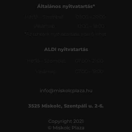
Általános nyitvatartás*
Hétfő – Szombat:
09:00 – 20:00
Vasárnap:
10:00 – 18:00
*Az üzletek nyitvatartása eltérő lehet.
ALDI nyitvatartás
Hétfő – Szombat:
07:00 – 21:00
Vasárnap:
07:00 – 19:00
info@miskolcplaza.hu
3525 Miskolc, Szentpáli u. 2-6.
Copyright 2021
© Miskolc Plaza