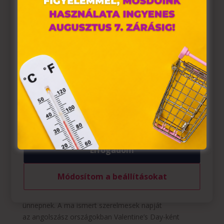
tárolnak webes böngészőjében. Ehhez az Ön
hozzájárulása szükséges.
A „sütiket" az elektronikus hírközlésről szóló 2003. évi C.
törvény, az elektronikus kereskedelmi szolgáltatások, az
információs társadalommal összefüggő szolgáltatások
egyes kérdéseiről szóló 2001. évi CVIII. törvény, valamint
az Európai Unió előírásainak megfelelően használjuk.
Azon weblapoknak, melyek az Európai Unió országain
belül működnek, a „sütik" használatához, és ezeknek a
felhasználó számítógépén vagy egyéb eszközén történő
tárolásához a felhasználók hozzájárulását kell kérniük.
Éld meg igazán a Valentin-napot
Szerző:
HelloPlazaEeltoltoUser
|
febr 6, 2023
|
A
Elfogadom
Szeretetnek
,
Életvitel
,
Teret adunk
Módosítom a beállításokat
TERET ADUNK a SZERETETNEK Éld meg igazán a
Valentin-napot A Valentin-nap nem számít igazán régi
ünnepnek. A ma ismert szerelmesek napját
az angolszász országokban Valentine’s Day-ként