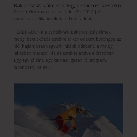
Bakancslistás filmek hideg, bekuckózós estékre
Szerző:
Gottmann József
|
dec 20, 2022
|
A
csodáknak
,
Kikapcsolódás
,
Teret adunk
TERET ADUNK a csodáknak Bakancslistás filmek
hideg, bekuckózós estékre Mikor odakint borongós az
idő, hajlamosak vagyunk inkább odabent, a meleg
lakásban maradni, és az estéket a tévé előtt tölteni.
Egy-egy jó film, egy kis nasi igazán jó program,
különösen, ha az...