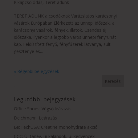
Kikapcsolódás
,
Teret adunk
TERET ADUNK a csodáknak Varázslatos karácsonyi
vásárok Európában Elérkezett az ünnepi időszak, a
karácsonyi vásárok, fények, illatok, Csendes éj
időszaka. Ilyenkor a legtöbb város ünnepi fényruhát
kap. Feldíszített fenyő, fényfűzérek látványa, sült
gesztenye és...
« Régebbi bejegyzések
Legutóbbi bejegyzések
Office Shoes: Végső leárazás
Deichmann: Leárazás
BioTechUSA: Creatine monohydrate akció
CCC: Új tanév, új kalandok, új kedvencek!