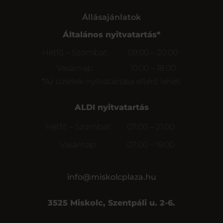
Állásajánlatok
Általános nyitvatartás*
Hétfő – Szombat:
09:00 – 20:00
Vasárnap:
10:00 – 18:00
*Az üzletek nyitvatartása eltérő lehet.
ALDI nyitvatartás
Hétfő – Szombat:
07:00 – 21:00
Vasárnap:
07:00 – 19:00
info@miskolcplaza.hu
3525 Miskolc, Szentpáli u. 2-6.