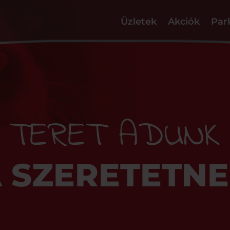
Üzletek
Akciók
Par
TERET ADUNK
 SZERETETN