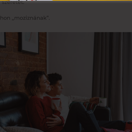
szeretet.
thon ,,moziznának”.