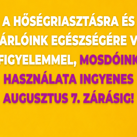
duló
 szerelmi történetet,James Cameron klasszikusát,
Titanic fedélzetén menthetetlenül egymásba sze
ek. A lánynak van jegyese, mégis átadja ma
jó jéghegynek ütközik, és elsüllyed. Jack megme
az oldal sütiket használ
nslet főszereplésével készült film 25 évvel
11 Oscar-díjjal is jutalmazott.
ldalunkon „cookie"-kat (továbbiakban „süti") alkalmazunk. Ezek 
ok, melyek információt tárolnak webes böngészőjében. Ehhez 
ható újra a mozikban. Tökéletes Valentin-napi p
ájárulása szükséges.
-es filmet, és azoknak is, akik most fognak elős
ütiket" az elektronikus hírközlésről szóló 2003. évi C. törvén
tronikus kereskedelmi szolgáltatások, az információs társadal