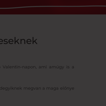
meseknek
ó Valentin-napon, ami amúgy is a
indegyiknek megvan a maga előnye