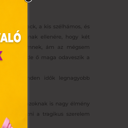
 melyben Jack, a kis szélhámos, és
retnek, annak ellenére, hogy két
gát a szerelemnek, ám az mégsem
nti Rose-t, de ő maga odaveszik a
 ezelőtt minden idők legnagyobb
olyan
az Ön
rogram, ami azoknak is nagy élmény
zör találkozni a tragikus szerelem
y, az
ommal