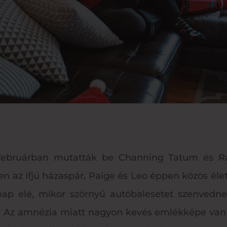
n februárban mutatták be Channing Tatum és R
n az ifjú házaspár, Paige és Leo éppen közös éle
ap elé, mikor szörnyű autóbalesetet szenvedne
 Az amnézia miatt nagyon kevés emlékképe van a