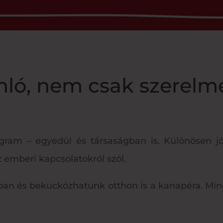
nló, nem csak szerel
ogram – egyedül és társaságban is. Különösen j
az emberi kapcsolatokról szól.
ban és bekuckózhatunk otthon is a kanapéra. M