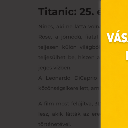
Titanic: 25. évfor
Nincs, aki ne látta volna a híres
Rose, a jómódú, fiatal naiva a 
teljesen külön világból érkezn
teljesülhet be, hiszen a luxusha
jeges vízben.
Ez 
A Leonardo DiCaprio és Kate Wi
közönségsikere lett, amit a szakma 
Webo
fájl
A film most felújítva, 3D-ben lát
hozz
lesz, akik látták az eredeti 1997
A „s
elek
történetével.