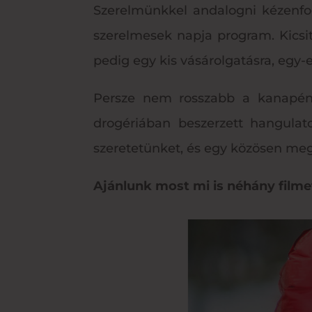
Szerelmünkkel andalogni kézenfog
szerelmesek napja program. Kicsi
pedig egy kis vásárolgatásra, egy-e
Persze nem rosszabb a kanapén 
drogériában beszerzett hangulato
szeretetünket, és egy közösen m
Ajánlunk most mi is néhány film