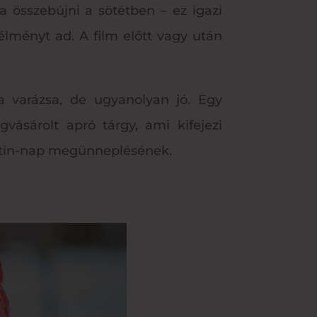
 összebújni a sötétben – ez igazi
lményt ad. A film előtt vagy után
 varázsa, de ugyanolyan jó. Egy
vásárolt apró tárgy, ami kifejezi
ntin-nap megünneplésének.