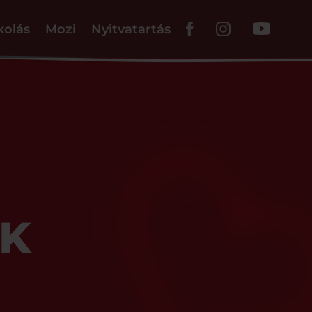
kolás
Mozi
Nyitvatartás
EK