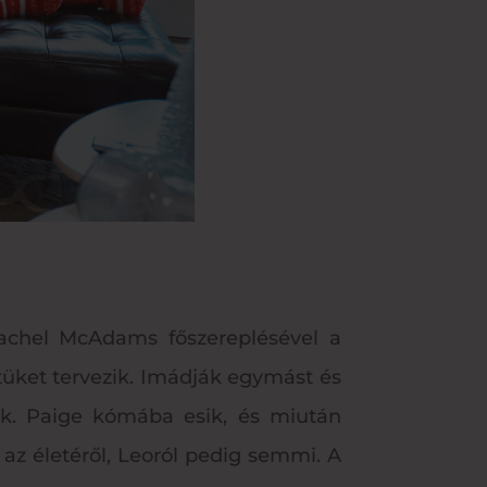
achel McAdams főszereplésével a
tüket tervezik. Imádják egymást és
k. Paige kómába esik, és miután
z életéről, Leoról pedig semmi. A