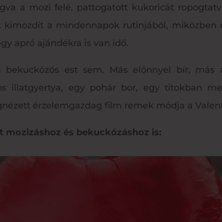
va a mozi felé, pattogatott kukoricát ropogtatva
t kimozdít a mindennapok rutinjából, miközben é
gy apró ajándékra is van idő.
bekuckózós est sem. Más előnnyel bír, más a
s illatgyertya, egy pohár bor, egy titokban meg
egnézett érzelemgazdag film remek módja a Vale
et mozizáshoz és bekuckózáshoz is: