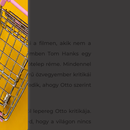
VIII.
. Azon
ütik"
egyéb
k.
k unatkozni a filmen, akik nem a
n készült filmben Tom Hanks egy
píteni, a lakótelep réme. Mindennel
etunt, keserű özvegyember kritikái
 úgy viselkedik, ahogy Otto szerint
k, akikről lepereg Otto kritikája.
újra ráébred, hogy a világon nincs