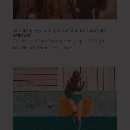
Mit viselj egy kerti partin? Van néhány tuti
ötletünk!
Szerző:
HelloPlazaEeltoltoUser
|
aug 3, 2022
|
A
képzeletnek
,
Divat
,
Teret adunk