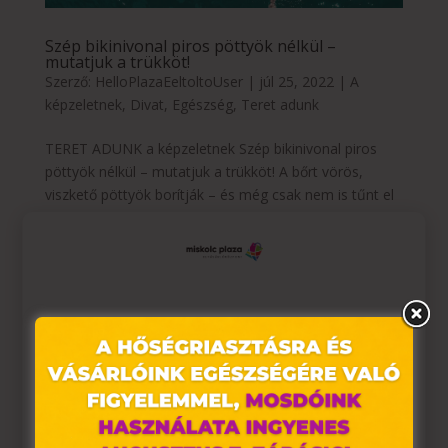
Szép bikinivonal piros pöttyök nélkül –
mutatjuk a trükköt!
Szerző:
HelloPlazaEeltoltoUser
|
júl 25, 2022
|
A
képzeletnek
,
Divat
,
Egészség
,
Teret adunk
TERET ADUNK a képzeletnek Szép bikinivonal piros
pöttyök nélkül – mutatjuk a trükköt! A bőrt vörös,
viszkető pöttyök borítják – és még csak nem is tűnt el
minden szőr. Dühítő! Hogy menjünk így a strandra? A
tökéletes bikinivonal képe sajnos nem mindig egyezik
a...
Ez az oldal sütiket használ
Weboldalunkon „cookie"-kat (továbbiakban „süti")
alkalmazunk. Ezek olyan fájlok, melyek információt
tárolnak webes böngészőjében. Ehhez az Ön
hozzájárulása szükséges.