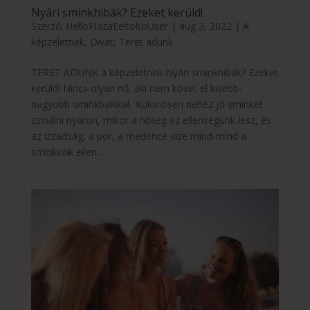
Nyári sminkhibák? Ezeket kerüld!
Szerző:
HelloPlazaEeltoltoUser
|
aug 3, 2022
|
A
képzeletnek
,
Divat
,
Teret adunk
TERET ADUNK a képzeletnek Nyári sminkhibák? Ezeket
kerüld! Nincs olyan nő, aki nem követ el kisebb-
nagyobb sminkbakikat. Különösen nehéz jó sminket
csinálni nyáron, mikor a hőség az ellenségünk lesz, és
az izzadság, a por, a medence vize mind-mind a
sminkünk ellen...