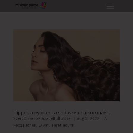
Tippek a nyáron is csodaszép hajkoronáért
Szerző:
HelloPlazaEeltoltoUser
|
aug 3, 2022
|
A
képzeletnek
,
Divat
,
Teret adunk