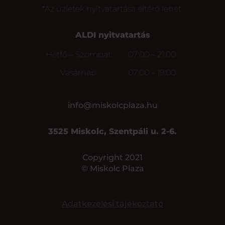
*Az üzletek nyitvatartása eltérő lehet.
ALDI nyitvatartás
Hétfő – Szombat:
07:00 – 21:00
Vasárnap:
07:00 – 19:00
info@miskolcplaza.hu
3525 Miskolc, Szentpáli u. 2-6.
Copyright 2021
© Miskolc Plaza
Adatkezelési tájékoztató