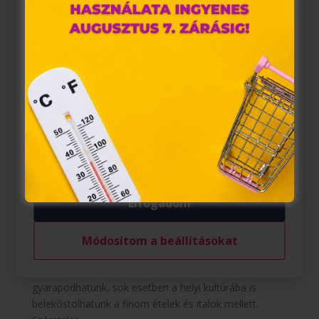
tárolnak webes böngészőjében. Ehhez az Ön
hozzájárulása szükséges.
A „sütiket" az elektronikus hírközlésről szóló 2003. évi C.
törvény, az elektronikus kereskedelmi szolgáltatások, az
információs társadalommal összefüggő szolgáltatások
egyes kérdéseiről szóló 2001. évi CVIII. törvény, valamint
az Európai Unió előírásainak megfelelően használjuk.
Azon weblapoknak, melyek az Európai Unió országain
belül működnek, a „sütik" használatához, és ezeknek a
felhasználó számítógépén vagy egyéb eszközén történő
tárolásához a felhasználók hozzájárulását kell kérniük.
4 őrült fesztivál a nagyvilágban
Szerző:
HelloPlazaEeltoltoUser
|
aug 16, 2021
|
hello
Elfogadom
fesztivál
,
hello
,
Kultúra
4 őrült fesztivál a nagyvilágban A fesztiválok nagyszerű
Módosítom a beállításokat
lehetőséget kínálnak arra, hogy jól érezzük magunk,
miközben mindig új és újabb ismeretekkel
gyarapodhatunk, sok esetben a helyi kultúrába is
belekóstolhatunk a finom ételek és italok mellett.