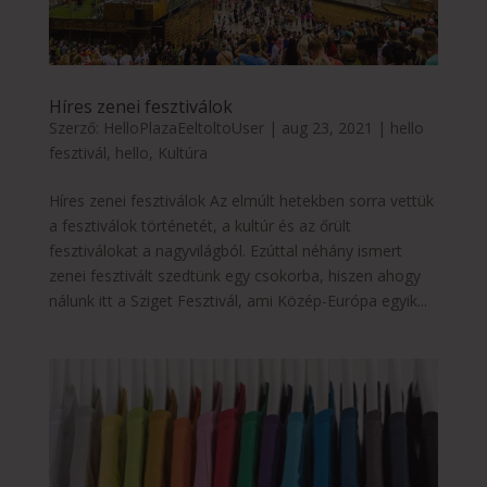
Híres zenei fesztiválok
Szerző:
HelloPlazaEeltoltoUser
|
aug 23, 2021
|
hello
fesztivál
,
hello
,
Kultúra
Híres zenei fesztiválok Az elmúlt hetekben sorra vettük
a fesztiválok történetét, a kultúr és az őrült
fesztiválokat a nagyvilágból. Ezúttal néhány ismert
zenei fesztivált szedtünk egy csokorba, hiszen ahogy
nálunk itt a Sziget Fesztivál, ami Közép-Európa egyik...