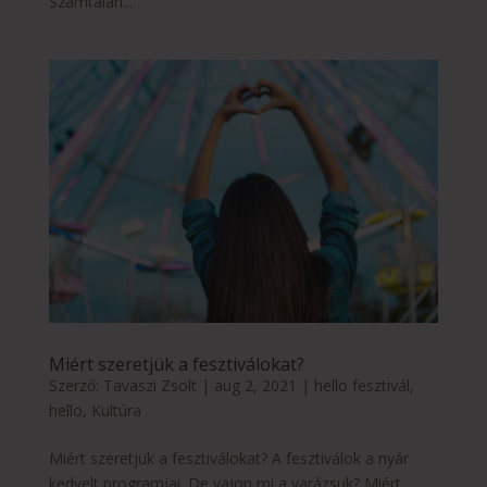
Számtalan...
Miért szeretjük a fesztiválokat?
Szerző:
Tavaszi Zsolt
|
aug 2, 2021
|
hello fesztivál
,
hello
,
Kultúra
Miért szeretjük a fesztiválokat? A fesztiválok a nyár
kedvelt programjai. De vajon mi a varázsuk? Miért