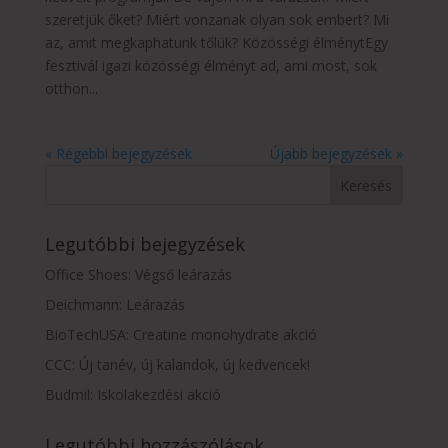
szeretjük őket? Miért vonzanak olyan sok embert? Mi
az, amit megkaphatunk tőlük? Közösségi élménytEgy
fesztivál igazi közösségi élményt ad, ami most, sok
otthon...
« Régebbi bejegyzések
Újabb bejegyzések »
Legutóbbi bejegyzések
Office Shoes: Végső leárazás
Deichmann: Leárazás
BioTechUSA: Creatine monohydrate akció
CCC: Új tanév, új kalandok, új kedvencek!
Budmil: Iskolakezdési akció
Legutóbbi hozzászólások