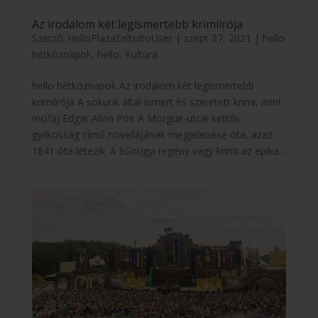
Az irodalom két legismertebb krimiírója
Szerző:
HelloPlazaEeltoltoUser
|
szept 27, 2021
|
hello
hétköznapok
,
hello
,
Kultúra
hello hétköznapok Az irodalom két legismertebb
krimiírója A sokunk által ismert és szeretett krimi, mint
műfaj Edgar Allen Poe A Morgue-utcai kettős
gyilkosság című novellájának megjelenése óta, azaz
1841 óta létezik. A bűnügyi regény vagy krimi az epika...