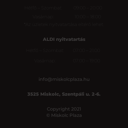
Hétfő – Szombat:
09:00 – 20:00
Vasárnap:
10:00 – 18:00
*Az üzletek nyitvatartása eltérő lehet.
ALDI nyitvatartás
Hétfő – Szombat:
07:00 – 21:00
Vasárnap:
07:00 – 19:00
info@miskolcplaza.hu
3525 Miskolc, Szentpáli u. 2-6.
Copyright 2021
© Miskolc Plaza