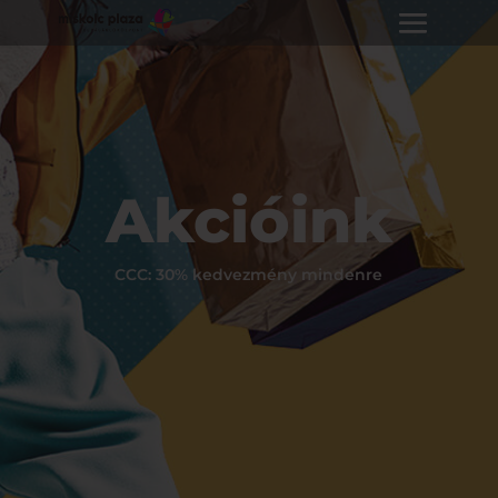
Akcióink
CCC: 30% kedvezmény mindenre