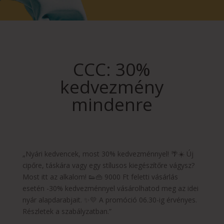
CCC: 30%
kedvezmény
mindenre
„Nyári kedvencek, most 30% kedvezménnyel! 🌴☀️ Új
cipőre, táskára vagy egy stílusos kiegészítőre vágysz?
Most itt az alkalom! 👟👜 9000 Ft feletti vásárlás
esetén -30% kedvezménnyel vásárolhatod meg az idei
nyár alapdarabjait. ✨💛 A promóció 06.30-ig érvényes.
Részletek a szabályzatban.”