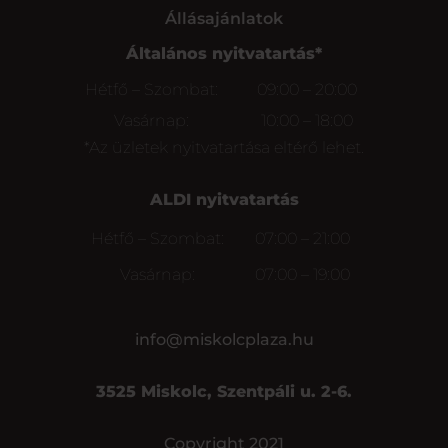
Állásajánlatok
Általános nyitvatartás*
Hétfő – Szombat:
09:00 – 20:00
Vasárnap:
10:00 – 18:00
*Az üzletek nyitvatartása eltérő lehet.
ALDI nyitvatartás
Hétfő – Szombat:
07:00 – 21:00
Vasárnap:
07:00 – 19:00
info@miskolcplaza.hu
3525 Miskolc, Szentpáli u. 2-6.
Copyright 2021