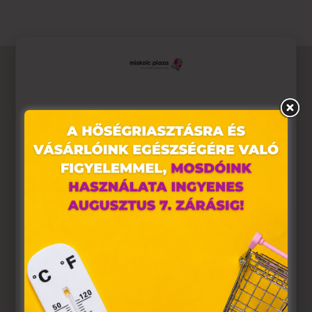
Ez az oldal sütiket használ
Weboldalunkon „cookie"-kat (továbbiakban „süti")
alkalmazunk. Ezek olyan fájlok, melyek információt
tárolnak webes böngészőjében. Ehhez az Ön
hozzájárulása szükséges.
A „sütiket" az elektronikus hírközlésről szóló 2003. évi C.
törvény, az elektronikus kereskedelmi szolgáltatások, az
információs társadalommal összefüggő szolgáltatások
egyes kérdéseiről szóló 2001. évi CVIII. törvény, valamint
az Európai Unió előírásainak megfelelően használjuk.
Azon weblapoknak, melyek az Európai Unió országain
belül működnek, a „sütik" használatához, és ezeknek a