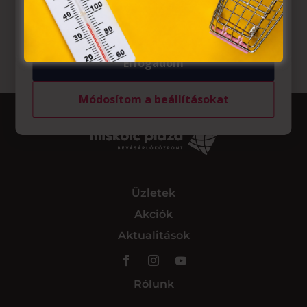
felhasználó számítógépén vagy egyéb eszközén történő
tárolásához a felhasználók hozzájárulását kell kérniük.
Elfogadom
Módosítom a beállításokat
Üzletek
Akciók
Aktualitások
Rólunk