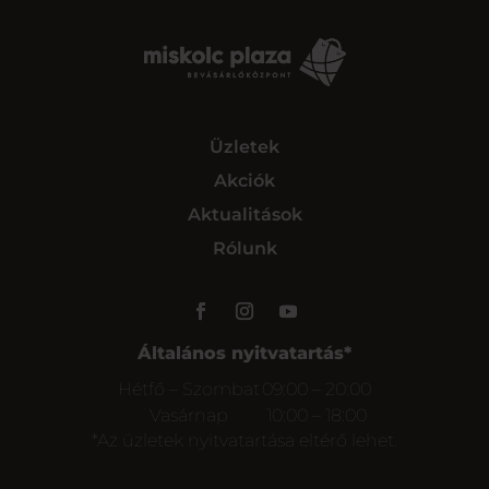
Üzletek
Akciók
Aktualitások
Rólunk
Általános nyitvatartás*
Hétfő – Szombat
09:00 – 20:00
Vasárnap
10:00 – 18:00
*Az üzletek nyitvatartása eltérő lehet.