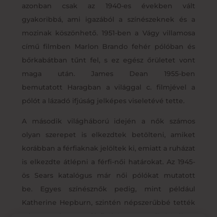
azonban csak az 1940-es években vált
gyakoribbá, ami igazából a színészeknek és a
mozinak köszönhető. 1951-ben a Vágy villamosa
című filmben Marlon Brando fehér pólóban és
bőrkabátban tűnt fel, s ez egész őrületet vont
maga után. James Dean 1955-ben
bemutatott Haragban a világgal c. filmjével a
pólót a lázadó ifjúság jelképes viseletévé tette.
A második világháború idején a nők számos
olyan szerepet is elkezdtek betölteni, amiket
korábban a férfiaknak jelöltek ki, emiatt a ruházat
is elkezdte átlépni a férfi-női határokat. Az 1945-
ös Sears katalógus már női pólókat mutatott
be. Egyes színésznők pedig, mint például
Katherine Hepburn, szintén népszerűbbé tették
a hagyományosan férfi öltözetet a nők körében