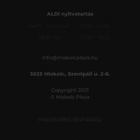
ALDI nyitvatartás
Hétfő – Szombat:
07:00 – 21:00
Vasárnap:
07:00 – 19:00
info@miskolcplaza.hu
3525 Miskolc, Szentpáli u. 2-6.
Copyright 2021
© Miskolc Plaza
Adatkezelési tájékoztató