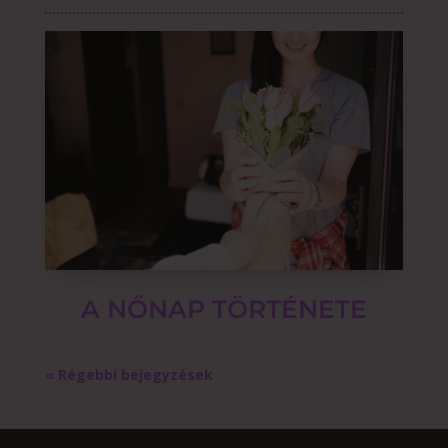
A NŐNAP TÖRTÉNETE
« Régebbi bejegyzések