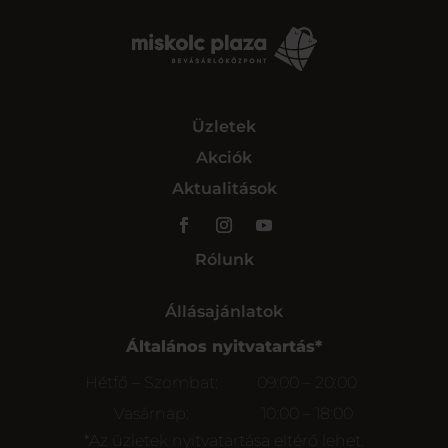
Üzletek
Akciók
Aktualitások
Rólunk
Állásajánlatok
Általános nyitvatartás*
Hétfő – Szombat:
09:00 – 20:00
Vasárnap:
10:00 – 18:00
*Az üzletek nyitvatartása eltérő lehet.