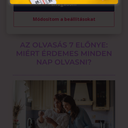
Elfogadom
Módosítom a beállításokat
AZ OLVASÁS 7 ELŐNYE:
MIÉRT ÉRDEMES MINDEN
NAP OLVASNI?