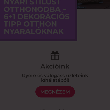
NYÁRI STÍLUST
OTTHONODBA –
6+1 DEKORÁCIÓS
TIPP OTTHON
NYARALÓKNAK

Akcióink
Gyere és válogass üzleteink
kínálatából!
MEGNÉZEM