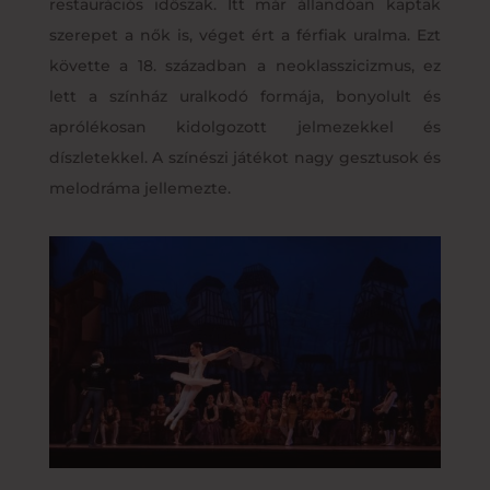
restaurációs időszak. Itt már állandóan kaptak
szerepet a nők is, véget ért a férfiak uralma. Ezt
követte a 18. században a neoklasszicizmus, ez
lett a színház uralkodó formája, bonyolult és
aprólékosan kidolgozott jelmezekkel és
díszletekkel. A színészi játékot nagy gesztusok és
melodráma jellemezte.