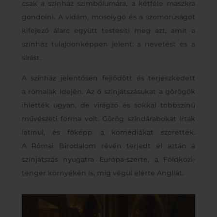
csak a színház szimbólumára, a kétféle maszkra
gondolni. A vidám, mosolygó és a szomorúságot
kifejező álarc együtt testesíti meg azt, amit a
színház tulajdonképpen jelent: a nevetést és a
sírást.
A színház jelentősen fejlődött és terjeszkedett
a rómaiak idején. Az ő színjátszásukat a görögök
ihlették ugyan, de virágzó és sokkal többszínű
művészeti forma volt. Görög színdarabokat írtak
latinul, és főképp a komédiákat szerették.
A Római Birodalom révén terjedt el aztán a
színjátszás nyugatra Európa-szerte, a Földközi-
tenger környékén is, míg végül elérte Angliát.