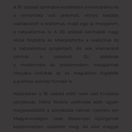
A 19. századi színházra kezdetben a melodráma és
a romantika volt jellemző, ehhez később
csatlakozott a realizmus, majd egy új mozgalom,
a naturalizmus is. A 20. századi színházak nagy
része folytatta és kiterjesztette a realizmus és
a naturalizmus projektjeit, de sok kísérletező
színház is született. Ez utóbbiak
a modernista és posztmodern mozgalmak
irányába indultak el, és magukban foglalták
a politikai színház formáit is.
Hazánkban a 18. század előtt nem volt hivatalos
színjátszás. Mária Terézia uralkodás alatt ugyan
megkezdődött a színjátszás német nyelven, ám
Magyarországon csak Bessenyei Györgynek
köszönhetően született meg. Az első magyar