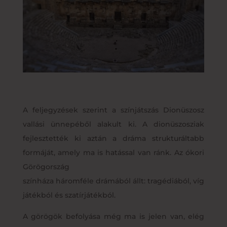
A feljegyzések szerint a színjátszás Dionüszosz
vallási ünnepéből alakult ki. A dionüszosziak
fejlesztették ki aztán a dráma strukturáltabb
formáját, amely ma is hatással van ránk. Az ókori
Görögország
színháza háromféle drámából állt: tragédiából, víg
játékból és szatírjátékból.
A görögök befolyása még ma is jelen van, elég