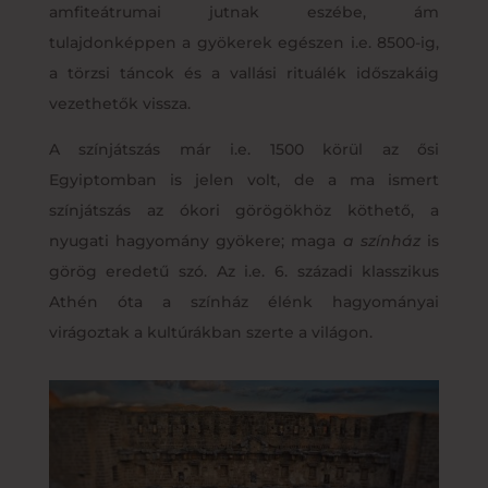
amfiteátrumai jutnak eszébe, ám
tulajdonképpen a gyökerek egészen i.e. 8500-ig,
a törzsi táncok és a vallási rituálék időszakáig
vezethetők vissza.
A színjátszás már i.e. 1500 körül az ősi
Egyiptomban is jelen volt, de a ma ismert
színjátszás az ókori görögökhöz köthető, a
nyugati hagyomány gyökere; maga
a színház
is
görög eredetű szó. Az i.e. 6. századi klasszikus
Athén óta a színház élénk hagyományai
virágoztak a kultúrákban szerte a világon.