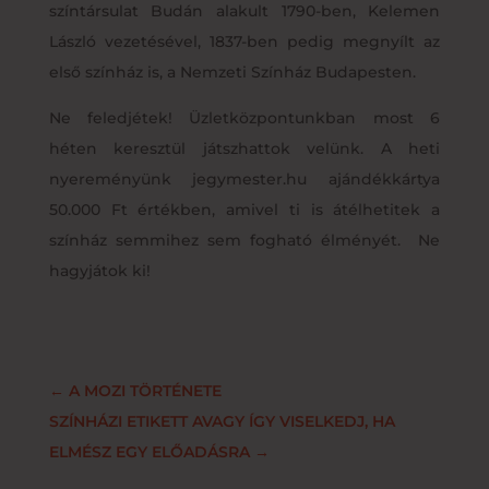
színtársulat Budán alakult 1790-ben,
Kelemen
László vezetésével, 1837-ben pedig megnyílt az
első színház is, a Nemzeti Színház Budapesten.
Ne feledjétek! Üzletközpontunkban most 6
héten keresztül játszhattok velünk. A heti
nyereményünk jegymester.hu ajándékkártya
50.000 Ft értékben, amivel ti is átélhetitek a
színház semmihez sem fogható élményét. Ne
hagyjátok ki!
←
A MOZI TÖRTÉNETE
SZÍNHÁZI ETIKETT AVAGY ÍGY VISELKEDJ, HA
ELMÉSZ EGY ELŐADÁSRA
→