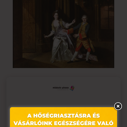
Az 5. századtól Nyugat-Európára a teljes
rendezetlenség volt jellemző, ami egészen a 10.
századig tartott. Ebben az időszakban a legtöbb
szervezett színházi tevékenység megszűnt. A
Ez az oldal sütiket használ
harcok ellenére a színház végül újra
felemelkedett a vallásos színdarabokkal. Az egész
Weboldalunkon „cookie"-kat (továbbiakban „süti")