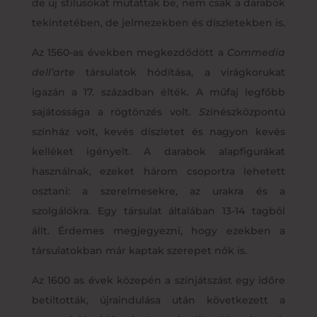
de új stílusokat mutattak be, nem csak a darabok
tekintetében, de jelmezekben és díszletekben is.
Az 1560-as években megkezdődött a
Commedia
dell’arte
társulatok hódítása, a virágkorukat
igazán a 17. században élték. A műfaj legfőbb
sajátossága a rögtönzés volt.
S
zínészközpontú
színház volt, kevés díszletet és nagyon kevés
kelléket igényelt. A darabok alapfigurákat
használnak, ezeket három csoportra lehetett
osztani: a szerelmesekre, az urakra és a
szolgálókra. Egy társulat általában 13-14 tagból
állt. Érdemes megjegyezni, hogy ezekben a
társulatokban már kaptak szerepet nők is.
Az 1600 as évek közepén a színjátszást egy időre
betiltották, újraindulása után következett a