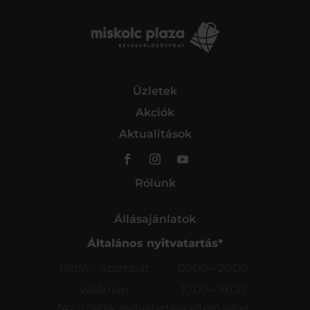
Üzletek
Akciók
Aktualitások
Rólunk
Állásajánlatok
Általános nyitvatartás*
Hétfő – Szombat:
09:00 – 20:00
Vasárnap:
10:00 – 18:00
*Az üzletek nyitvatartása eltérő lehet.