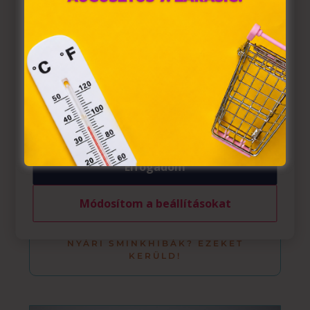
A „sütiket" az elektronikus hírközlésről szóló 2003. évi C.
törvény, az elektronikus kereskedelmi szolgáltatások, az
információs társadalommal összefüggő szolgáltatások
egyes kérdéseiről szóló 2001. évi CVIII. törvény, valamint
az Európai Unió előírásainak megfelelően használjuk.
Azon weblapoknak, melyek az Európai Unió országain
belül működnek, a „sütik" használatához, és ezeknek a
felhasználó számítógépén vagy egyéb eszközén történő
tárolásához a felhasználók hozzájárulását kell kérniük.
Elfogadom
Módosítom a beállításokat
NYÁRI SMINKHIBÁK? EZEKET
KERÜLD!