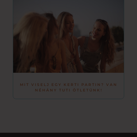
MIT VISELJ EGY KERTI PARTIN? VAN
NÉHÁNY TUTI ÖTLETÜNK!