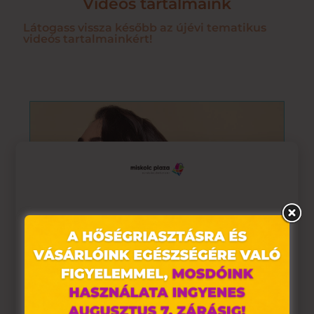
Videós tartalmaink
Látogass vissza később az újévi tematikus
videós tartalmainkért!
Ez az oldal sütiket használ
Weboldalunkon „cookie"-kat (továbbiakban „süti")
alkalmazunk. Ezek olyan fájlok, melyek információt
tárolnak webes böngészőjében. Ehhez az Ön
hozzájárulása szükséges.
TIPPEK A NYÁRON IS CSODASZÉP
HAJKORONÁÉRT