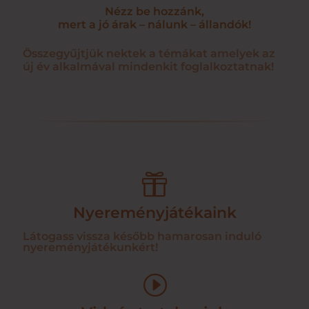
Nézz be hozzánk,
mert a jó árak – nálunk – állandók!
Összegyűjtjük nektek a témákat amelyek az
új év alkalmával mindenkit foglalkoztatnak!

Nyereményjátékaink
Látogass vissza később hamarosan induló
nyereményjátékunkért!
I