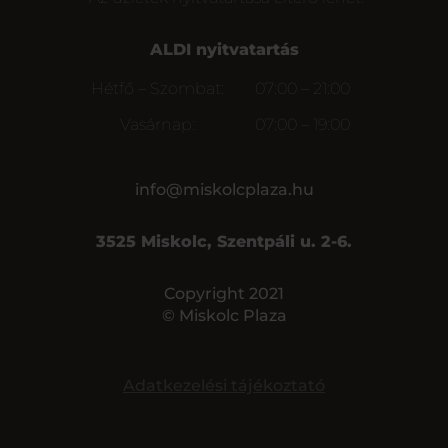
ALDI nyitvatartás
Hétfő – Szombat:
07:00 – 21:00
Vasárnap:
07:00 – 19:00
info@miskolcplaza.hu
3525 Miskolc, Szentpáli u. 2-6.
Copyright 2021
© Miskolc Plaza
Adatkezelési tájékoztató