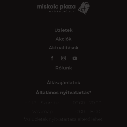
Üzletek
Akciók
Aktualitások
Rólunk
Állásajánlatok
Általános nyitvatartás*
Hétfő – Szombat:
09:00 – 20:00
Vasárnap:
10:00 – 18:00
*Az üzletek nyitvatartása eltérő lehet.