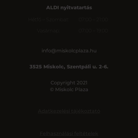
ALDI nyitvatartás
Hétfő – Szombat:
07:00 – 21:00
Vasárnap:
07:00 – 19:00
info@miskolcplaza.hu
3525 Miskolc, Szentpáli u. 2-6.
Copyright 2021
© Miskolc Plaza
Adatkezelési tájékoztató
Felhasználási feltételek