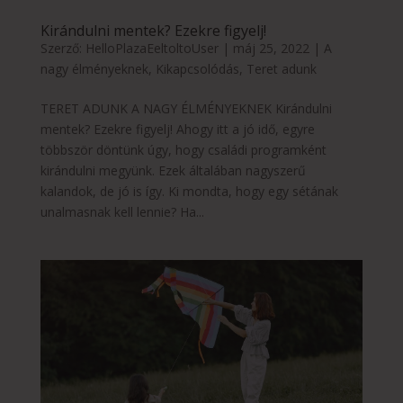
Kirándulni mentek? Ezekre figyelj!
Szerző:
HelloPlazaEeltoltoUser
|
máj 25, 2022
|
A
nagy élményeknek
,
Kikapcsolódás
,
Teret adunk
TERET ADUNK A NAGY ÉLMÉNYEKNEK Kirándulni
mentek? Ezekre figyelj! Ahogy itt a jó idő, egyre
többször döntünk úgy, hogy családi programként
kirándulni megyünk. Ezek általában nagyszerű
kalandok, de jó is így. Ki mondta, hogy egy sétának
unalmasnak kell lennie? Ha...