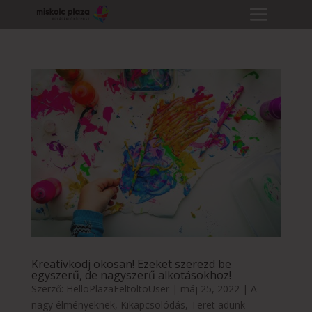
Kreatívkodj okosan! Ezeket szerezd be
egyszerű, de nagyszerű alkotásokhoz!
Szerző:
HelloPlazaEeltoltoUser
|
máj 25, 2022
|
A
nagy élményeknek
,
Kikapcsolódás
,
Teret adunk