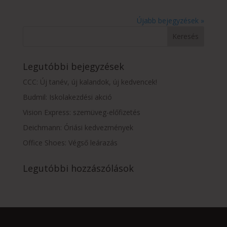
Újabb bejegyzések »
Legutóbbi bejegyzések
CCC: Új tanév, új kalandok, új kedvencek!
Budmil: Iskolakezdési akció
Vision Express: szemüveg-előfizetés
Deichmann: Óriási kedvezmények
Office Shoes: Végső leárazás
Legutóbbi hozzászólások