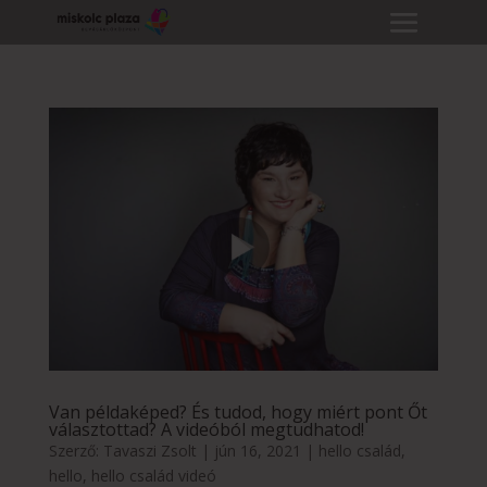
Van példaképed? És tudod, hogy miért pont Őt
választottad? A videóból megtudhatod!
Szerző:
Tavaszi Zsolt
|
jún 16, 2021
|
hello család
,
hello
,
hello család videó