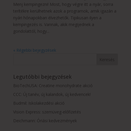
Menj kempingezni! Most, hogy végre itt a nyár, sorra
terítékre kerülhetnek azok a programok, amik igazán a
nyári hónapokban élvezhetők. Tipikusan ilyen a
kempingezés is. Vannak, akik megijednek a
gondolattól, hogy...
« Régebbi bejegyzések
Legutóbbi bejegyzések
BioTechUSA: Creatine monohydrate akció
CCC: Új tanév, új kalandok, új kedvencek!
Budmil: Iskolakezdési akció
Vision Express: szemüveg-előfizetés
Deichmann: Óriási kedvezmények