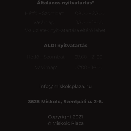
Általános nyitvatartás*
Hétfő – Szombat:
09:00 – 20:00
Vasárnap:
10:00 – 18:00
*Az üzletek nyitvatartása eltérő lehet.
ALDI nyitvatartás
Hétfő – Szombat:
07:00 – 21:00
Vasárnap:
07:00 – 19:00
info@miskolcplaza.hu
3525 Miskolc, Szentpáli u. 2-6.
Copyright 2021
© Miskolc Plaza