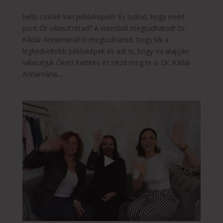
hello család Van példaképed? És tudod, hogy miért
pont Őt választottad? A videóból megtudhatod! Dr.
Kádár Annamáriától megtudhatod, hogy kik a
legkedveltebb példaképek és azt is, hogy mi alapján
választjuk Őket! Kattints és nézd meg te is Dr. Kádár
Annamária,...