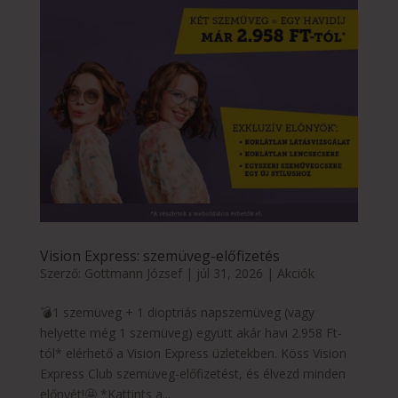
Vision Express: szemüveg-előfizetés
Szerző:
Gottmann József
|
júl 31, 2026
|
Akciók
💣1 szemüveg + 1 dioptriás napszemüveg (vagy
helyette még 1 szemüveg) együtt akár havi 2.958 Ft-
tól* elérhető a Vision Express üzletekben. Köss Vision
Express Club szemüveg-előfizetést, és élvezd minden
előnyét!🤩 *Kattints a...