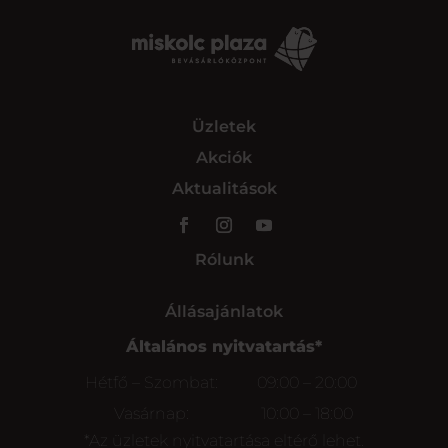
Üzletek
Akciók
Aktualitások
Rólunk
Állásajánlatok
Általános nyitvatartás*
Hétfő – Szombat:
09:00 – 20:00
Vasárnap:
10:00 – 18:00
*Az üzletek nyitvatartása eltérő lehet.