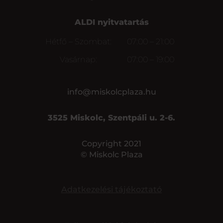
ALDI nyitvatartás
Hétfő – Szombat:
07:00 – 21:00
Vasárnap:
07:00 – 19:00
info@miskolcplaza.hu
3525 Miskolc, Szentpáli u. 2-6.
Copyright 2021
© Miskolc Plaza
Adatkezelési tájékoztató