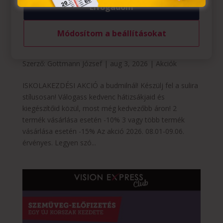
Elfogadom
Módosítom a beállításokat
Budmil: Iskolakezdési akció
Szerző:
Gottmann József
|
aug 3, 2026
|
Akciók
ISKOLAKEZDÉSI AKCIÓ a budmilnál! Készülj fel a sulira
stílusosan! Válogass kedvenc hátizsákjaid és
kiegészítőid közül, most még kedvezőbb áron! 2
termék vásárlása esetén -10% 3 vagy több termék
vásárlása esetén -15% Az akció 2026. 08.01-09.06.
érvényes. Legyen szó...