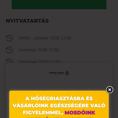
NYITVATARTÁS

Hétfő – péntek 10:00-21:00

Szombat 10:00-21:00

Vasárnap 10:00-21:00
KAPCSOLAT
Ez az oldal sütiket használ

+36304950074
Weboldalunkon „cookie"-kat (továbbiakban „süti")

miskolc@simonsburger.hu
alkalmazunk. Ezek olyan fájlok, melyek információt
tárolnak webes böngészőjében. Ehhez az Ön