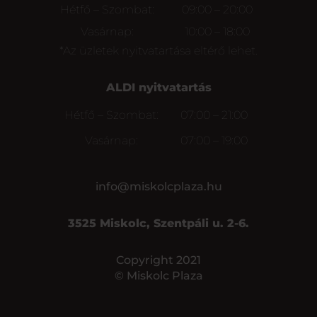
Hétfő – Szombat:
09:00 – 20:00
Vasárnap:
10:00 – 18:00
*Az üzletek nyitvatartása eltérő lehet.
ALDI nyitvatartás
Hétfő – Szombat:
07:00 – 21:00
Vasárnap:
07:00 – 19:00
info@miskolcplaza.hu
3525 Miskolc, Szentpáli u. 2-6.
Copyright 2021
© Miskolc Plaza