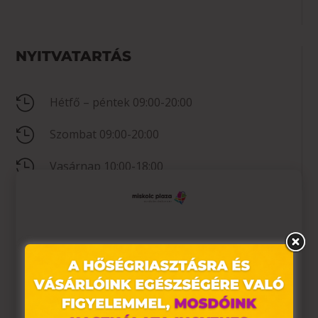
NYITVATARTÁS

Hétfő – péntek 09:00-20:00

Szombat 09:00-20:00

Vasárnap 10:00-18:00
KAPCSOLAT
Ez az oldal sütiket használ

+36 20 267 0520
Weboldalunkon „cookie"-kat (továbbiakban „süti")

Nincs megadva
alkalmazunk. Ezek olyan fájlok, melyek információt
tárolnak webes böngészőjében. Ehhez az Ön