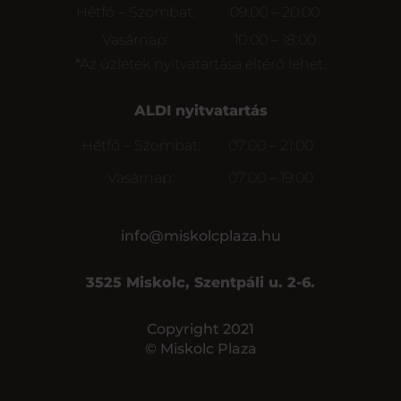
Hétfő – Szombat:
09:00 – 20:00
Vasárnap:
10:00 – 18:00
*Az üzletek nyitvatartása eltérő lehet.
ALDI nyitvatartás
Hétfő – Szombat:
07:00 – 21:00
Vasárnap:
07:00 – 19:00
info@miskolcplaza.hu
3525 Miskolc, Szentpáli u. 2-6.
Copyright 2021
© Miskolc Plaza