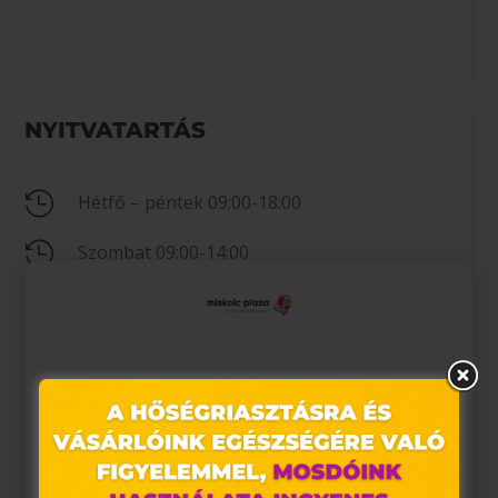
NYITVATARTÁS

Hétfő – péntek 09:00-18:00

Szombat 09:00-14:00

Vasárnap Zárva
Ez az oldal sütiket használ
KAPCSOLAT
Weboldalunkon „cookie"-kat (továbbiakban „süti")

0630/487-8332
alkalmazunk. Ezek olyan fájlok, melyek információt
tárolnak webes böngészőjében. Ehhez az Ön