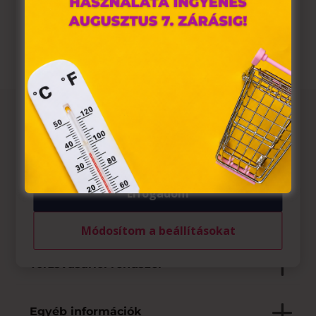

nagyferenc072@gmail.com
hozzájárulása szükséges.
A „sütiket" az elektronikus hírközlésről szóló 2003. évi C.
törvény, az elektronikus kereskedelmi szolgáltatások, az
információs társadalommal összefüggő szolgáltatások
egyes kérdéseiről szóló 2001. évi CVIII. törvény, valamint
az Európai Unió előírásainak megfelelően használjuk.
Azon weblapoknak, melyek az Európai Unió országain
belül működnek, a „sütik" használatához, és ezeknek a
Az üzletről
felhasználó számítógépén vagy egyéb eszközén történő
tárolásához a felhasználók hozzájárulását kell kérniük.
Elfogadott fizetési eszközök
Elfogadom
Saját szolgáltatások
Módosítom a beállításokat
Törzsvásárlói rendszer
Egyéb információk