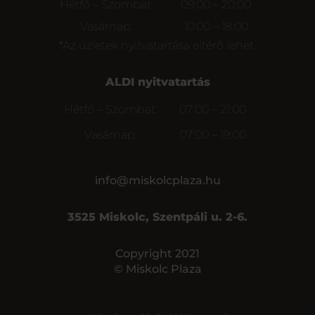
Hétfő – Szombat:
09:00 – 20:00
Vasárnap:
10:00 – 18:00
*Az üzletek nyitvatartása eltérő lehet.
ALDI nyitvatartás
Hétfő – Szombat:
07:00 – 21:00
Vasárnap:
07:00 – 19:00
info@miskolcplaza.hu
3525 Miskolc, Szentpáli u. 2-6.
Copyright 2021
© Miskolc Plaza