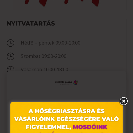
NYITVATARTÁS

Hétfő – péntek 09:00-20:00

Szombat 09:00-20:00

Vasárnap 10:00-18:00
KAPCSOLAT
Ez az oldal sütiket használ

+36 46 815 670
Weboldalunkon „cookie"-kat (továbbiakban „süti")

Nincs megadva
alkalmazunk. Ezek olyan fájlok, melyek információt
tárolnak webes böngészőjében. Ehhez az Ön