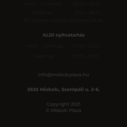
Hétfő – Szombat:
09:00 – 20:00
Vasárnap:
10:00 – 18:00
*Az üzletek nyitvatartása eltérő lehet.
ALDI nyitvatartás
Hétfő – Szombat:
07:00 – 21:00
Vasárnap:
07:00 – 19:00
info@miskolcplaza.hu
3525 Miskolc, Szentpáli u. 2-6.
Copyright 2021
© Miskolc Plaza