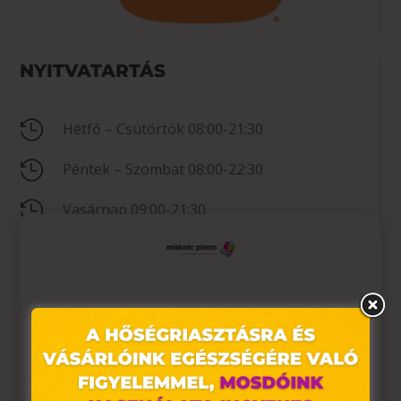
NYITVATARTÁS

Hétfő – Csütörtök 08:00-21:30

Péntek – Szombat 08:00-22:30

Vasárnap 09:00-21:30
KAPCSOLAT
Ez az oldal sütiket használ

+36 (20) 265-15-85
Weboldalunkon „cookie"-kat (továbbiakban „süti")

Nincs megadva
alkalmazunk. Ezek olyan fájlok, melyek információt
tárolnak webes böngészőjében. Ehhez az Ön