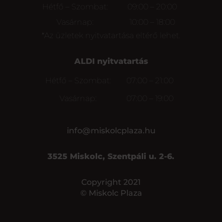
Hétfő – Szombat:
09:00 – 20:00
Vasárnap:
10:00 – 18:00
*Az üzletek nyitvatartása eltérő lehet.
ALDI nyitvatartás
Hétfő – Szombat:
07:00 – 21:00
Vasárnap:
07:00 – 19:00
info@miskolcplaza.hu
3525 Miskolc, Szentpáli u. 2-6.
Copyright 2021
© Miskolc Plaza