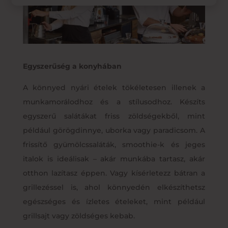
Egyszerűség a konyhában
A könnyed nyári ételek tökéletesen illenek a
munkamorálodhoz és a stílusodhoz. Készíts
egyszerű salátákat friss zöldségekből, mint
például görögdinnye, uborka vagy paradicsom. A
frissítő gyümölcssaláták, smoothie-k és jeges
italok is ideálisak – akár munkába tartasz, akár
otthon lazítasz éppen. Vagy kísérletezz bátran a
grillezéssel is, ahol könnyedén elkészíthetsz
egészséges és ízletes ételeket, mint például
grillsajt vagy zöldséges kebab.