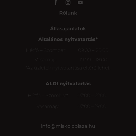
Rólunk
Állásajánlatok
Általános nyitvatartás*
Hétfő – Szombat:
09:00 – 20:00
Vasárnap:
10:00 – 18:00
*Az üzletek nyitvatartása eltérő lehet.
ALDI nyitvatartás
Hétfő – Szombat:
07:00 – 21:00
Vasárnap:
07:00 – 19:00
info@miskolcplaza.hu