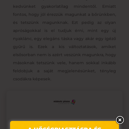
kedvünket gyakorlatilag mindentől. Emiatt
fontos, hogy jól érezzük magunkat a bőrünkben,
és tetszünk magunknak. Ezt pedig az olyan
apróságokkal is el tudjuk érni, mint egy új
nyaklánc, egy elegáns táska vagy akár egy igéző
gyűrű is. Ezek a kis változtatások, amiket
elsősorban nem is azért veszünk magunkra, hogy
másoknak tetszünk vele, hanem sokkal inkább
feldobjuk a saját megjelenésünket, tényleg
csodákra képesek.
Egyszerűség a sminknél
A nyári nagy melegben a lehető legegyszerűbb
smink a leghasznosabb. Akár munkába indulunk
Ez az oldal sütiket használ
reggel, akár egy jól megérdemelt buliba vagy