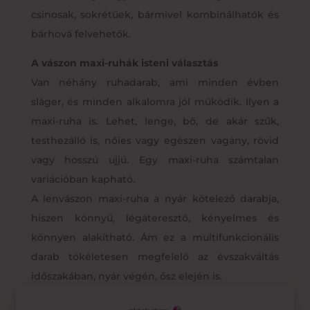
csinosak, sokrétűek, bármivel kombinálhatók és
bárhová felvehetők.
A vászon maxi-ruhák isteni választás
Van néhány ruhadarab, ami minden évben
sláger, és minden alkalomra jól működik. Ilyen a
maxi-ruha is. Lehet, lenge, bő, de akár szűk,
testhezálló is, nőies vagy egészen vagány, rövid
vagy hosszú ujjú. Egy maxi-ruha számtalan
variációban kapható.
A lenvászon maxi-ruha a nyár kötelező darabja,
hiszen könnyű, légáteresztő, kényelmes és
könnyen alakítható. Ám ez a multifunkcionális
darab tökéletesen megfelelő az évszakváltás
időszakában, nyár végén, ősz elején is.