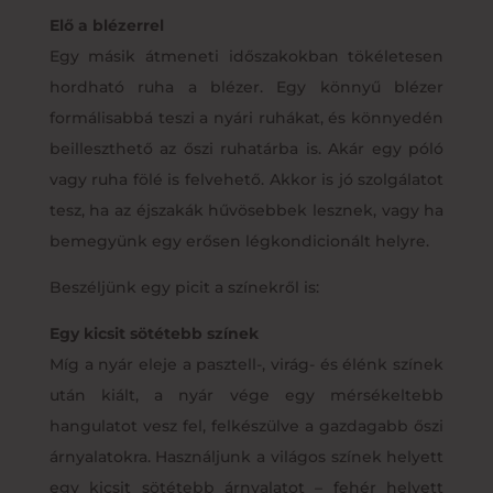
Elő a blézerrel
Egy másik átmeneti időszakokban tökéletesen
hordható ruha a blézer. Egy könnyű blézer
formálisabbá teszi a nyári ruhákat, és könnyedén
beilleszthető az őszi ruhatárba is. Akár egy póló
vagy ruha fölé is felvehető. Akkor is jó szolgálatot
tesz, ha az éjszakák hűvösebbek lesznek, vagy ha
bemegyünk egy erősen légkondicionált helyre.
Beszéljünk egy picit a színekről is:
Egy kicsit sötétebb színek
Míg a nyár eleje a pasztell-, virág- és élénk színek
után kiált, a nyár vége egy mérsékeltebb
hangulatot vesz fel, felkészülve a gazdagabb őszi
árnyalatokra. Használjunk a világos színek helyett
egy kicsit sötétebb árnyalatot – fehér helyett