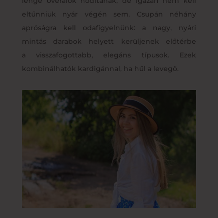
lenge overálok hódítanak, de igazán nem kell
eltűnniük nyár végén sem. Csupán néhány
apróságra kell odafigyelnünk: a nagy, nyári
mintás darabok helyett kerüljenek előtérbe
a visszafogottabb, elegáns típusok. Ezek
kombinálhatók kardigánnal, ha hűl a levegő.