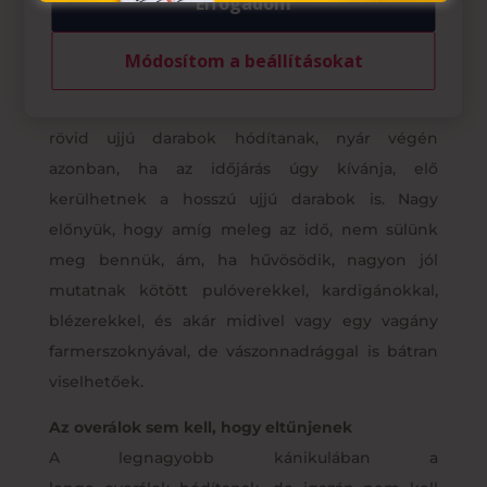
Elfogadom
rétegzés, ami igazából bármilyen nyári ruha
esetében bevethető.
Módosítom a beállításokat
Blúzból sosem elég
A legnőiesebb viselet a blúz. Nyáron inkább a
rövid ujjú darabok hódítanak, nyár végén
azonban, ha az időjárás úgy kívánja, elő
kerülhetnek a hosszú ujjú darabok is. Nagy
előnyük, hogy amíg meleg az idő, nem sülünk
meg bennük, ám, ha hűvösödik, nagyon jól
mutatnak kötött pulóverekkel, kardigánokkal,
blézerekkel, és akár midivel vagy egy vagány
farmerszoknyával, de vászonnadrággal is bátran
viselhetőek.
Az overálok sem kell, hogy eltűnjenek
A legnagyobb kánikulában a