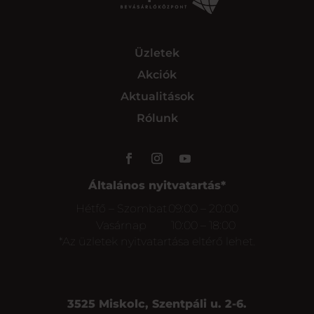
Üzletek
Akciók
Aktualitások
Rólunk
Általános nyitvatartás*
Hétfő – Szombat
09:00 – 20:00
Vasárnap
10:00 – 18:00
*Az üzletek nyitvatartása eltérő lehet.
3525 Miskolc, Szentpáli u. 2-6.