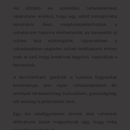
Ha időtálló és sokoldalú ruhadarabokat
vásárolunk anélkül, hogy egy adott kategóriába
sorolnánk őket, meghosszabbíthatjuk a
ruhatárunk hasznos élettartamát, és kevesebb új
ruhára lesz szükségünk. Ugyanabban a
ruhadarabban végtelen stílust találhatunk, ehhez
csak az kell, hogy kreatívok legyünk, használjuk a
fantáziánk.
A fenntartható gardrób a tudatos fogyasztás
eredménye, ami olyan ruhadarabokból áll,
amelyek társadalmilag, kulturálisan, gazdaságilag,
sőt lelkileg is jellemzőek ránk.
Egy kis odafigyeléssel remek őszi ruhatárat
állíthatunk össze magunknak úgy, hogy még
takarékoskodunk is.