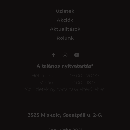
Üzletek
Akciók
Aktualitások
Rólunk
Általános nyitvatartás*
Hétfő – Szombat
09:00 – 20:00
Vasárnap
10:00 – 18:00
*Az üzletek nyitvatartása eltérő lehet.
3525 Miskolc, Szentpáli u. 2-6.