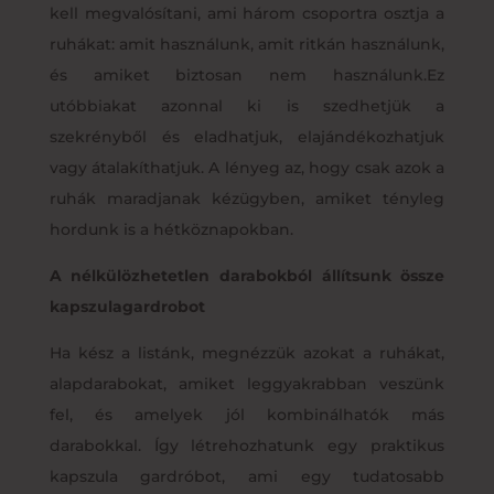
kell megvalósítani, ami három csoportra osztja a
ruhákat: amit használunk, amit ritkán használunk,
és amiket biztosan nem használunk.Ez
utóbbiakat azonnal ki is szedhetjük a
szekrényből és eladhatjuk, elajándékozhatjuk
vagy átalakíthatjuk. A lényeg az, hogy csak azok a
ruhák maradjanak kézügyben, amiket tényleg
hordunk is a hétköznapokban.
A nélkülözhetetlen darabokból állítsunk össze
kapszulagardrobot
Ha kész a listánk, megnézzük azokat a ruhákat,
alapdarabokat, amiket leggyakrabban veszünk
fel, és amelyek jól kombinálhatók más
darabokkal. Így létrehozhatunk egy praktikus
kapszula gardróbot, ami egy tudatosabb