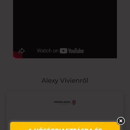
Alexy Vivienről
Ez az oldal sütiket használ