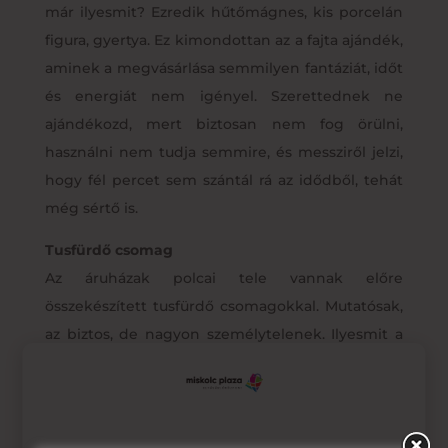
már ilyesmit? Ezredik hűtőmágnes, kis porcelán
figura, gyertya. Ez kimondottan az a fajta ajándék,
aminek a megvásárlása semmilyen fantáziát, időt
és energiát nem igényel. Szerettednek ne
ajándékozd, mert biztosan nem fog örülni,
használni nem tudja semmire, és messziről jelzi,
hogy fél percet sem szántál rá az idődből, tehát
még sértő is.
Tusfürdő csomag
Az áruházak polcai tele vannak előre
összekészített tusfürdő csomagokkal. Mutatósak,
az biztos, de nagyon személytelenek. Ilyesmit a
távoli kollégáknak adunk legfeljebb, de
semmiképpen nem közvetlen családtagnak.