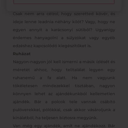
van annak, ha edzőtermi bérletet ajándékozol.
Csak nem arra célzol, hogy szeretted kövér, és
ideje lenne leadnia néhány kilót? Vagy, hogy ne
egyen annyit a karácsonyi sütiből? Ugyanígy
érdemes hanyagolni a súlyzókat vagy egyéb
edzéshez kapcsolódó kiegészítőket is.
Ruházat
Nagyon-nagyon jól kell ismerni a másik ízlését és
méretét ahhoz, hogy telitalálat legyen egy
ruhanemű a fa alatt. Ha nem vagyunk
tökéletesen mindezekkel tisztában, nagyon
könnyen lehet az ajándékunkból kellemetlen
ajándék. Bár a polcok tele vannak csábító
pulóverekkel, pólókkal, csak akkor vásároljunk a
kínálatból, ha teljesen biztosra megyünk.
Van még egy ajándék, amit ne ajándékozz. Bár