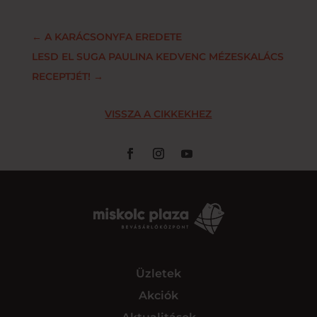
←
A KARÁCSONYFA EREDETE
LESD EL SUGA PAULINA KEDVENC MÉZESKALÁCS
RECEPTJÉT!
→
VISSZA A CIKKEKHEZ
Üzletek
Akciók