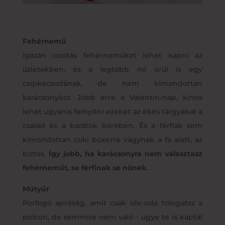
Fehérnemű
Igazán csodás fehérneműket lehet kapni az
üzletekben, és a legtöbb nő örül is egy
csipkecsodának, de nem kimondottan
karácsonykor. Jobb erre a Valentin-nap, kínos
lehet ugyanis felnyitni ezeket az ékes tárgyakat a
család és a barátok körében. És a férfiak sem
kimondottan cuki boxerre vágynak a fa alatt, az
biztos.
Így jobb, ha karácsonyra nem választasz
fehérneműt, se férfinak se nőnek.
Mütyűr
Porfogó apróság, amit csak ide-oda tologatsz a
polcon, de semmire nem való – ugye te is kaptál