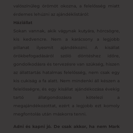
valószínűleg örömöt okozna, a felelősség miatt
érdemes lehúzni az ajándéklistáról:
Háziállat
Sokan vannak, akik vágynak kutyára, hörcsögre,
kis kedvencre. Nem a karácsony a legjobb
pillanat ilyesmit ajándékozni. A kisállat
örökbefogadásáról szóló döntéshez időre,
gondolkodásra és tervezésre van szükség, hiszen
az állattartás hatalmas felelősség, nem csak egy
kis cukiság a fa alatt. Nem mindenki áll készen a
felelősségre, és egy kisállat ajándékozása évekig
tartó állatgondozásra kötelezi a
megajándékozottat, ezért a legjobb ezt komoly
megfontolás után máskorra tenni.
Adni és kapni jó. De csak akkor, ha nem Mark