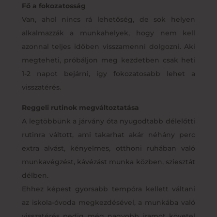
Fő a fokozatosság
Van, ahol nincs rá lehetőség, de sok helyen
alkalmazzák a munkahelyek, hogy nem kell
azonnal teljes időben visszamenni dolgozni. Aki
megteheti, próbáljon meg kezdetben csak heti
1-2 napot bejárni, így fokozatosabb lehet a
visszatérés.
Reggeli rutinok megváltoztatása
A legtöbbünk a járvány óta nyugodtabb délelőtti
rutinra váltott, ami takarhat akár néhány perc
extra alvást, kényelmes, otthoni ruhában való
munkavégzést, kávézást munka közben, sziesztát
délben.
Ehhez képest gyorsabb tempóra kellett váltani
az iskola-óvoda megkezdésével, a munkába való
visszatérés pedig még nagyobb iramot követel