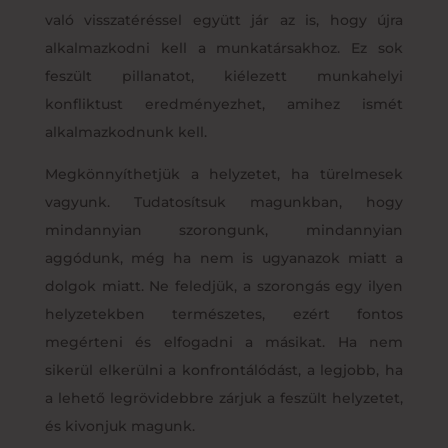
való visszatéréssel együtt jár az is, hogy újra
alkalmazkodni kell a munkatársakhoz. Ez sok
feszült pillanatot, kiélezett munkahelyi
konfliktust eredményezhet, amihez ismét
alkalmazkodnunk kell.
Megkönnyíthetjük a helyzetet, ha türelmesek
vagyunk. Tudatosítsuk magunkban, hogy
mindannyian szorongunk, mindannyian
aggódunk, még ha nem is ugyanazok miatt a
dolgok miatt. Ne feledjük, a szorongás egy ilyen
helyzetekben természetes, ezért fontos
megérteni és elfogadni a másikat. Ha nem
sikerül elkerülni a konfrontálódást, a legjobb, ha
a lehető legrövidebbre zárjuk a feszült helyzetet,
és kivonjuk magunk.