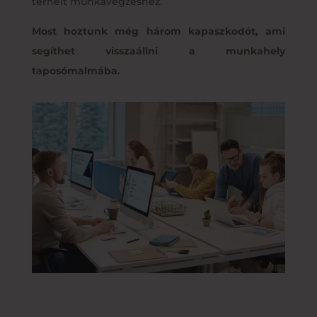
terhelt munkavégzéshez.
Most hoztunk még három kapaszkodót, ami
segíthet visszaállni a munkahely
taposómalmába.