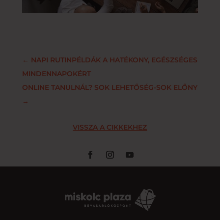
←
NAPI RUTINPÉLDÁK A HATÉKONY, EGÉSZSÉGES
MINDENNAPOKÉRT
ONLINE TANULNÁL? SOK LEHETŐSÉG-SOK ELŐNY
→
VISSZA A CIKKEKHEZ