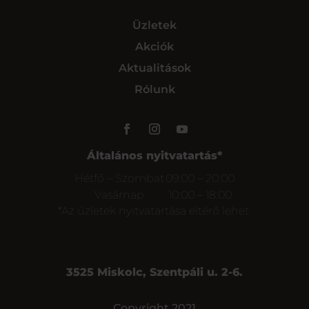
Üzletek
Akciók
Aktualitások
Rólunk
Általános nyitvatartás*
Hétfő – Szombat
09:00 – 20:00
Vasárnap
10:00 – 18:00
*Az üzletek nyitvatartása eltérő lehet.
3525 Miskolc, Szentpáli u. 2-6.
Copyright 2021