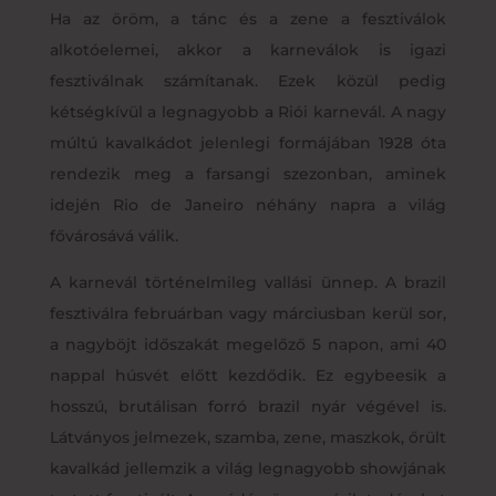
Ha az öröm, a tánc és a zene a fesztiválok
alkotóelemei, akkor a karneválok is igazi
fesztiválnak számítanak. Ezek közül pedig
kétségkívül a legnagyobb a Riói karnevál. A nagy
múltú kavalkádot jelenlegi formájában 1928 óta
rendezik meg a farsangi szezonban, aminek
idején Rio de Janeiro néhány napra a világ
fővárosává válik.
A karnevál történelmileg vallási ünnep. A brazil
fesztiválra februárban vagy márciusban kerül sor,
a nagyböjt időszakát megelőző 5 napon, ami 40
nappal húsvét előtt kezdődik. Ez egybeesik a
hosszú, brutálisan forró brazil nyár végével is.
Látványos jelmezek, szamba, zene, maszkok, őrült
kavalkád jellemzik a világ legnagyobb showjának