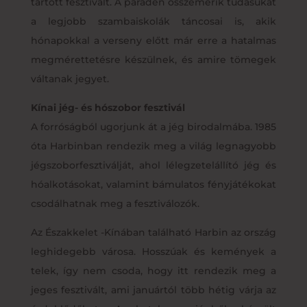
tartott fesztivált. A parádén összemérik tudásukat
a legjobb szambaiskolák táncosai is, akik
hónapokkal a verseny előtt már erre a hatalmas
megmérettetésre készülnek, és amire tömegek
váltanak jegyet.
Kínai jég- és hószobor fesztivál
A forróságból ugorjunk át a jég birodalmába. 1985
óta Harbinban rendezik meg a világ legnagyobb
jégszoborfesztiválját, ahol lélegzetelállító jég és
hóalkotásokat, valamint bámulatos fényjátékokat
csodálhatnak meg a fesztiválozók.
Az Északkelet -Kínában található Harbin az ország
leghidegebb városa. Hosszúak és kemények a
telek, így nem csoda, hogy itt rendezik meg a
jeges fesztivált, ami januártól több hétig várja az