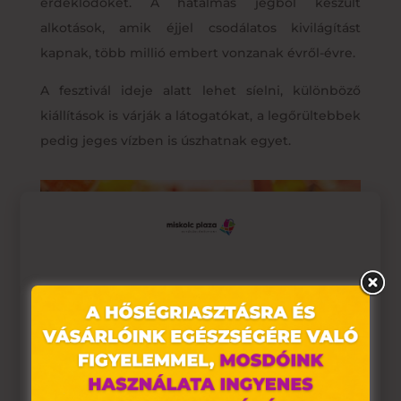
érdeklődőket. A hatalmas jégből készült
alkotások, amik éjjel csodálatos kivilágítást
kapnak, több millió embert vonzanak évről-évre.
A fesztivál ideje alatt lehet síelni, különböző
kiállítások is várják a látogatókat, a legőrültebbek
pedig jeges vízben is úszhatnak egyet.
Ez az oldal sütiket használ
Weboldalunkon „cookie"-kat (továbbiakban „süti")
alkalmazunk. Ezek olyan fájlok, melyek információt
tárolnak webes böngészőjében. Ehhez az Ön
hozzájárulása szükséges.