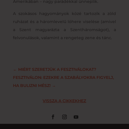
Amerikában – nagy parádékkal ünneplik.
A szokásos hagyományok közé tartozik a zöld
ruházat és a háromlevelű lóhere viselése (amivel
a Szent magyarázta a Szentháromságot), a
felvonulások, valamint a rengeteg zene és tánc.
←
MIÉRT SZERETJÜK A FESZTIVÁLOKAT?
FESZTIVÁLON: EZEKRE A SZABÁLYOKRA FIGYELJ,
HA BULIZNI MÉSZ!
→
VISSZA A CIKKEKHEZ