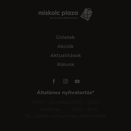
Üzletek
Akciók
Aktualitások
Rólunk
Általános nyitvatartás*
Hétfő – Szombat
09:00 – 20:00
Vasárnap
10:00 – 18:00
*Az üzletek nyitvatartása eltérő lehet.