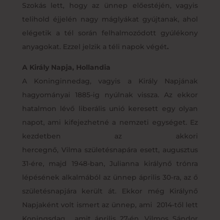
Szokás lett, hogy az ünnep előestéjén, vagyis
telihold éjjelén nagy máglyákat gyújtanak, ahol
elégetik a tél során felhalmozódott gyúlékony
anyagokat. Ezzel jelzik a téli napok végét
.
A Király Napja, Hollandia
A Koninginnedag, vagyis a Király Napjának
hagyományai 1885-ig nyúlnak vissza. Az ekkor
hatalmon lévő liberális unió keresett egy olyan
napot, ami kifejezhetné a nemzeti egységet. Ez
kezdetben az akkori
hercegnő, Vilma születésnapára esett, augusztus
31-ére, majd 1948-ban, Julianna királynő trónra
lépésének alkalmából az ünnep április 30-ra, az ő
születésnapjára került át. Ekkor még Királynő
Napjaként volt ismert az ünnep, ami 2014-től lett
Koningsdag
,
amit április 27-én, Vilmos Sándor