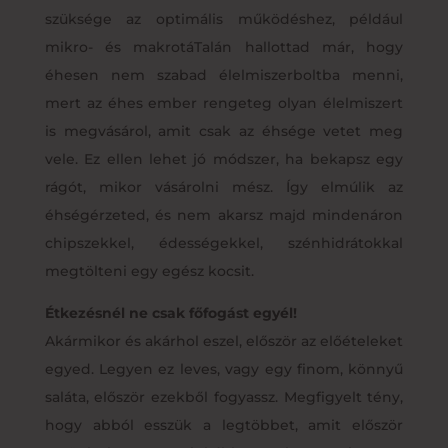
szüksége az optimális működéshez, például
mikro- és makrotáTalán hallottad már, hogy
éhesen nem szabad élelmiszerboltba menni,
mert az éhes ember rengeteg olyan élelmiszert
is megvásárol, amit csak az éhsége vetet meg
vele. Ez ellen lehet jó módszer, ha bekapsz egy
rágót, mikor vásárolni mész. Így elmúlik az
éhségérzeted, és nem akarsz majd mindenáron
chipszekkel, édességekkel, szénhidrátokkal
megtölteni egy egész kocsit.
Étkezésnél ne csak főfogást egyél!
Akármikor és akárhol eszel, először az előételeket
egyed. Legyen ez leves, vagy egy finom, könnyű
saláta, először ezekből fogyassz. Megfigyelt tény,
hogy abból esszük a legtöbbet, amit először