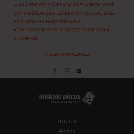
←
MI A TUDATOS TÁPLÁLKOZÁS? MIBEN SEGÍT
EGY TÁPLÁLKOZÁSI SZAKÉRTŐ? KÓSTOLJ BELE
AZ ALAPOKBA NAGY RÉKÁVAL!
A TÉLI SZEZON ELENGEDHETETLEN RÉSZEI A
VITAMINOK
→
VISSZA A CIKKEKHEZ
Üzletek
Akciók