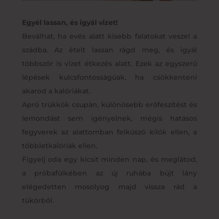
Egyél lassan, és igyál vizet!
Beválhat, ha evés alatt kisebb falatokat veszel a
szádba. Az ételt lassan rágd meg, és igyál
többször is vizet étkezés alatt. Ezek az egyszerű
lépések kulcsfontosságúak, ha csökkenteni
akarod a kalóriákat.
Apró trükkök csupán, különösebb erőfeszítést és
lemondást sem igényelnek, mégis hatásos
fegyverek az alattomban felkúszó kilók ellen, a
többletkalóriák ellen.
Figyelj oda egy kicsit minden nap, és meglátod,
a próbafülkében az új ruhába bújt lány
elégedetten mosolyog majd vissza rád a
tükörből.