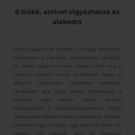
6 trükk, amivel vigyázhatsz az
alakodra
Karcsú, vagy kicsit teltebb, erős vagy vékonyka?
Akármilyen is a testünk, mindannyian szeretjük
jól érezni magunk benne. Éppen ezért meg is
teszünk mindent annak érdekében, hogy az
alakunk számunkra megfelelő maradjon.
Törekszünk arra, hogy amikor belenézünk a
tükörbe, vagy amikor csinos ruhákat
próbálgatunk a bevásárlóközpontban töltött
vásárolgatós délutánunkon, elégedetten tudjunk
bólintani. Ugye te is így vagy ezzel? Ha igen, van
néhány tuti tippünk, amit ha betartasz,