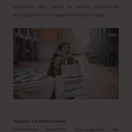
számtalan falat nasitól és néhány alattomban
felcsúszó kilótól is megkímélheted magad!
Rágózz, ha boltba mész!
Testünknek különféle tápanyagokra van