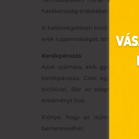
Természetesen minél gyorsabban f
hatékonyság érdekében.
A kalóriaégetésen kívül jótékony 
erek rugalmasságát, tonizálja az als
Kerékpározás
Azok számára, akik gyors tempójú
kerékpározás. Csak egy óra pedál
Ez 
biciklivel. Bár az elégetett kal
Webo
eredményt hoz.
fájl
hozz
Előnye, hogy az ízületek nem t
A „s
bemerevedhet.
elek