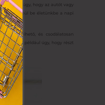
VIII.
tő, például úgy, hogy az autót vagy
. Azon
ütik"
evétlenül épül be életünkbe a napi
egyéb
k.
agunkkal vihető, és csodálatosan
óbálja ki, például úgy, hogy részt