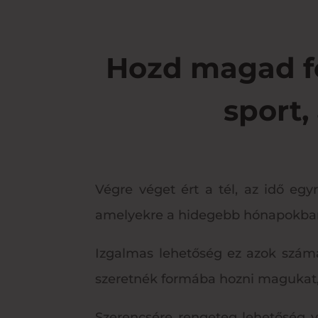
Hozd magad fo
sport
Végre véget ért a tél, az idő eg
amelyekre a hidegebb hónapokban
Izgalmas lehetőség ez azok számá
szeretnék formába hozni magukat, 
Szerencsére rengeteg lehetőség v