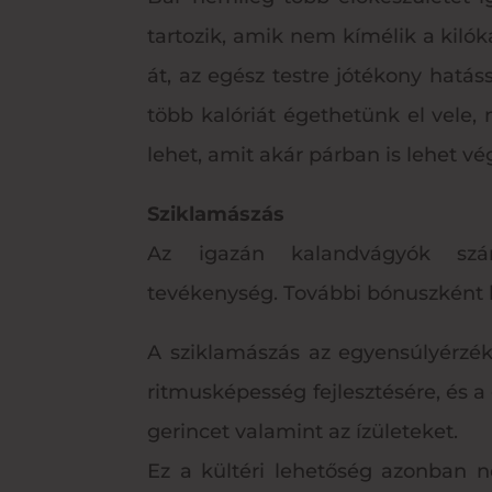
tartozik, amik nem kímélik a kilók
át, az egész testre jótékony hatás
több kalóriát égethetünk el vele,
lehet, amit akár párban is lehet vé
Sziklamászás
Az igazán kalandvágyók szám
tevékenység. További bónuszként 
A sziklamászás az egyensúlyérzéke
ritmusképesség fejlesztésére, és a
gerincet valamint az ízületeket.
Ez a kültéri lehetőség azonban n