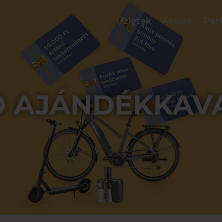
Üzletek
Akciók
Par
O AJÁNDÉKKAV