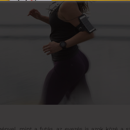
gényel, mint a futás, az evezés is azok közé a