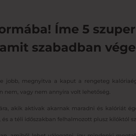
rmába! Íme 5 szuper 
, amit szabadban vége
yre jobb, megnyitva a kaput a rengeteg kalóriaég
 nem, vagy nem annyira volt lehetőség.
ra, akik aktívak akarnak maradni és kalóriát ég
és a téli időszakban felhalmozott plusz kilóktól
an, amiből lehet válogatni, így mindenki megta