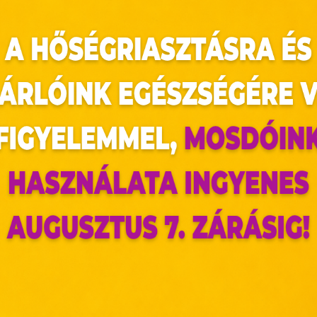
utunk, annál több zsírt égetünk, a lassú futást
hatással van az immunrendszerre, fokozza a tüdő o
ótestet, és a szívre is jó hatással van.
 tevékenységet keresnek, ami a kalóriákat is jól
ozás rengeteg kalóriát éget el, ráadásul egy 
az oldal sütiket használ
ória mennyisége a súlyunktól és az intenzitásu
ldalunkon „cookie"-kat (továbbiakban „süti") alkalmazunk. Ezek 
ok, melyek információt tárolnak webes böngészőjében. Ehhez 
ájárulása szükséges.
erhelődnek annyira, mint a futásnál, hátrány
ütiket" az elektronikus hírközlésről szóló 2003. évi C. törvén
tronikus kereskedelmi szolgáltatások, az információs társadal