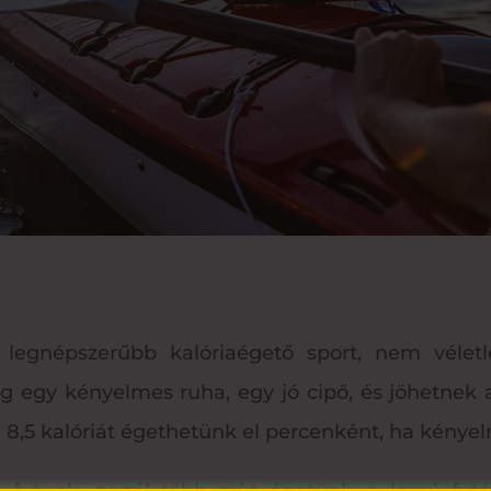
 legnépszerűbb kalóriaégető sport, nem vélet
ég egy kényelmes ruha, egy jó cipő, és jöhetnek 
 8,5 kalóriát égethetünk el percenként, ha kén