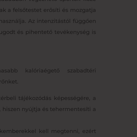
k a felsőtestet erősíti és mozgatja
használja. Az intenzitástól függően
yugodt és pihentető tevékenység is
sabb kalóriaégető szabadtéri
rőnket.
térbeli tájékozódás képességére, a
 hiszen nyújtja és tehermentesíti a
akemberekkel kell megtenni, ezért