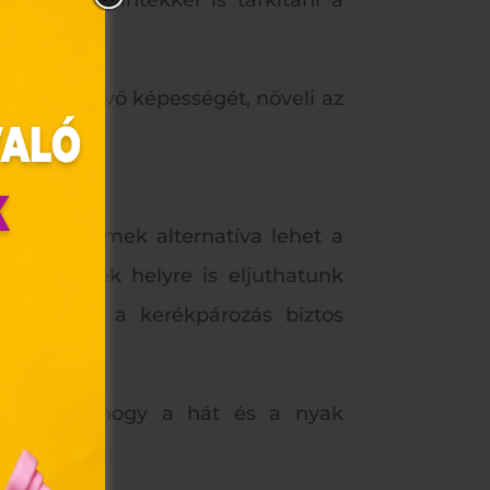
 lehet sprintekkel is tarkítani a
xigénfelvevő képességét, növeli az
 égeti, remek alternatíva lehet a
csomó remek helyre is eljuthatunk
nktól függ, a kerékpározás biztos
olyan
az Ön
a viszont, hogy a hát és a nyak
y, az
ommal