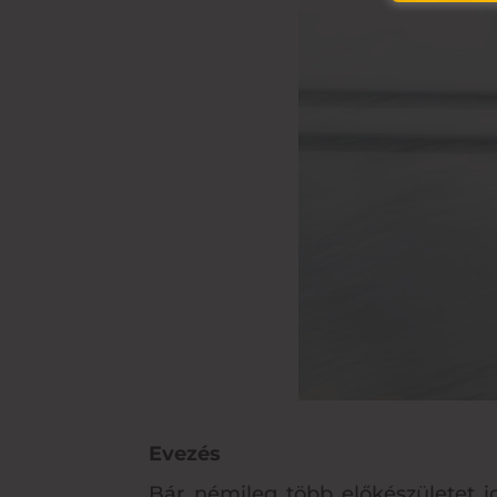
Evezés
Bár némileg több előkészületet i