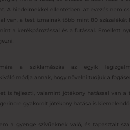
at. A hiedelmekkel ellentétben, az evezés nem csa
sal van, a test izmainak több mint 80 százalékát 
 mint a kerékpározással és a futással. Emellett n
gezni.
ára a sziklamászás az egyik legizgalma
kiváló módja annak, hogy növelni tudjuk a fogáse
t is fejleszti, valamint jótékony hatással van a 
 gerincre gyakorolt jótékony hatása is kiemelendő,
em a gyenge szívűeknek való, és tapasztalt sz