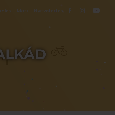
kolás
Mozi
Nyitvatartás
ALKÁD