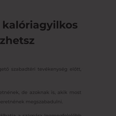
kalóriagyilkos
zhetsz
ető szabadtéri tevékenység előtt,
etnének, de azoknak is, akik most
 szeretnének megszabadulni.
lálhatja a számára legmegfelelőbb