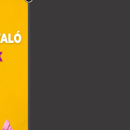
olyan
az Ön
y, az
ommal