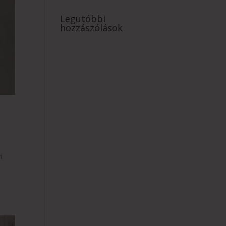
Legutóbbi
hozzászólások
i