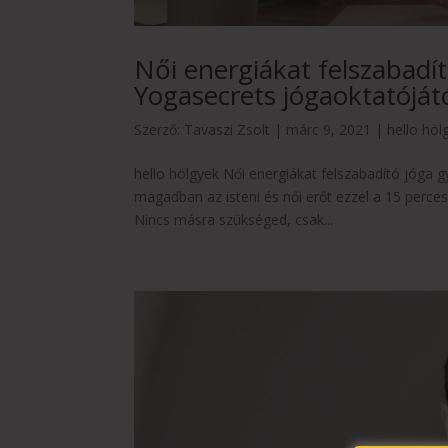
Női energiákat felszabadít
Yogasecrets jógaoktatóját
Szerző:
Tavaszi Zsolt
|
márc 9, 2021
|
hello höl
hello hölgyek Női energiákat felszabadító jóga g
magadban az isteni és női erőt ezzel a 15 perces
Nincs másra szükséged, csak...