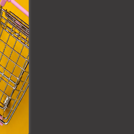
VIII.
. Azon
ütik"
egyéb
k.