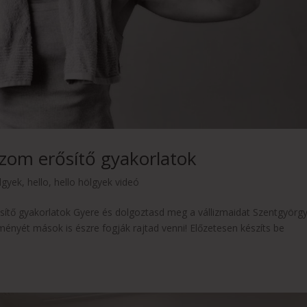
izom erősítő gyakorlatok
lgyek
,
hello
,
hello hölgyek videó
sítő gyakorlatok Gyere és dolgoztasd meg a vállizmaidat Szentgyörgy
ényét mások is észre fogják rajtad venni! Előzetesen készíts be