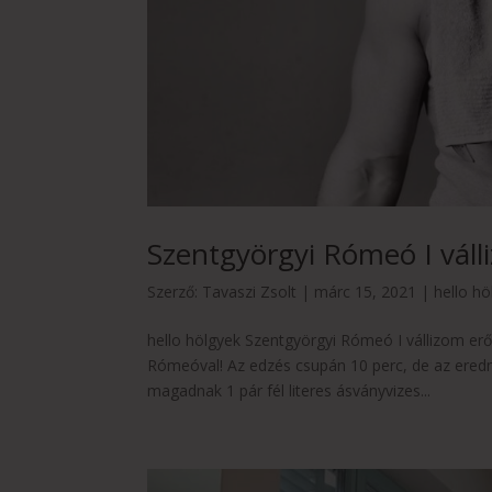
Szentgyörgyi Rómeó I váll
Szerző:
Tavaszi Zsolt
|
márc 15, 2021
|
hello hö
hello hölgyek Szentgyörgyi Rómeó I vállizom erő
Rómeóval! Az edzés csupán 10 perc, de az eredm
magadnak 1 pár fél literes ásványvizes...