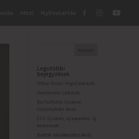
kolás
Mozi
Nyitvatartás
Legutóbbi
bejegyzések
Office Shoes: Végső leárazás
Deichmann: Leárazás
BioTechUSA: Creatine
monohydrate akció
CCC: Új tanév, új kalandok, új
kedvencek!
Budmil: Iskolakezdési akció