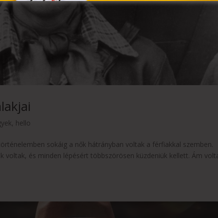
lakjai
gyek
,
hello
A történelemben sokáig a nők hátrányban voltak a férfiakkal szemben.
ak voltak, és minden lépésért többszörösen küzdeniük kellett. Ám volt