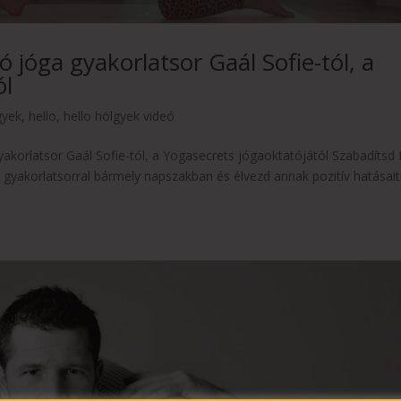
ó jóga gyakorlatsor Gaál Sofie-tól, a
ól
gyek
,
hello
,
hello hölgyek videó
yakorlatsor Gaál Sofie-tól, a Yogasecrets jógaoktatójától Szabadítsd 
 gyakorlatsorral bármely napszakban és élvezd annak pozitív hatásait