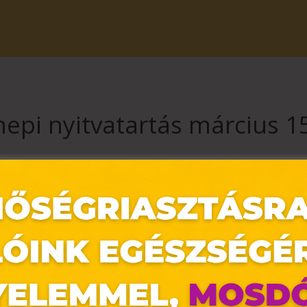
epi nyitvatartás március 1
üzleteink zárva tartanak. A vendéglátó és szórakoztató egységek egye