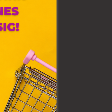
olyan
az Ön
y, az
ommal
VIII.
. Azon
ütik"
egyéb
k.