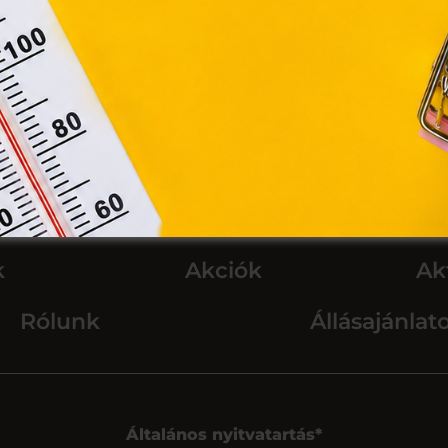
Módosítom a beállításokat
k
Akciók
Ak
Rólunk
Állásajánlat
Általános nyitvatartás*