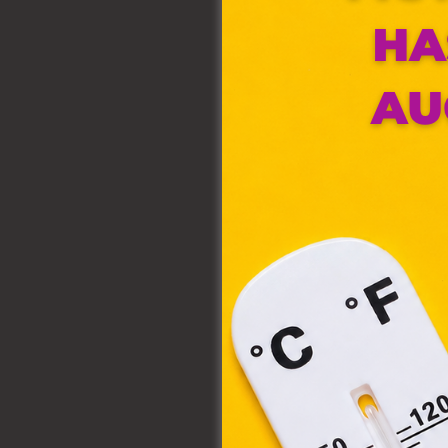
Ez 
Webo
fájl
hozz
A „s
elek
össz
törvé
webl
hasz
eszkö