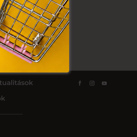
tualitások
ok