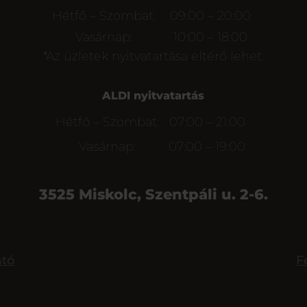
Hétfő – Szombat:
09:00 – 20:00
Vasárnap:
10:00 – 18:00
*Az üzletek nyitvatartása eltérő lehet.
ALDI nyitvatartás
Hétfő – Szombat:
07:00 – 21:00
Vasárnap:
07:00 – 19:00
3525 Miskolc, Szentpáli u. 2-6.
ató
F