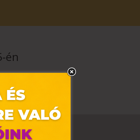
5-én
di nyitva tartással üzemelnek.