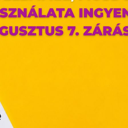
az oldal sütiket használ
ldalunkon „cookie"-kat (továbbiakban „süti") alkalmazunk. Ezek 
ok, melyek információt tárolnak webes böngészőjében. Ehhez 
ájárulása szükséges.
ütiket" az elektronikus hírközlésről szóló 2003. évi C. törvén
tronikus kereskedelmi szolgáltatások, az információs társadal
efüggő szolgáltatások egyes kérdéseiről szóló 2001. évi C
ny, valamint az Európai Unió előírásainak megfelelően használjuk
apoknak, melyek az Európai Unió országain belül működnek, a „s
nálatához, és ezeknek a felhasználó számítógépén vagy 
zén történő tárolásához a felhasználók hozzájárulását kell kérniü
Elfogadom