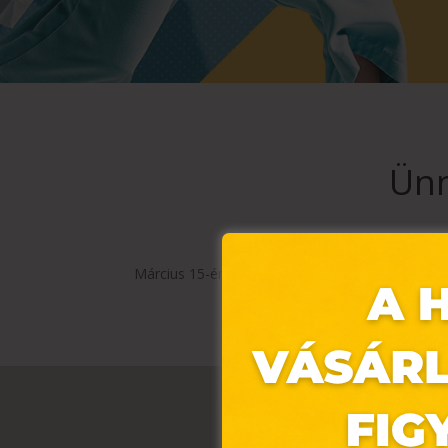
Ünn
Március 15-én (szerdán), a nemzeti ünnep miatt 