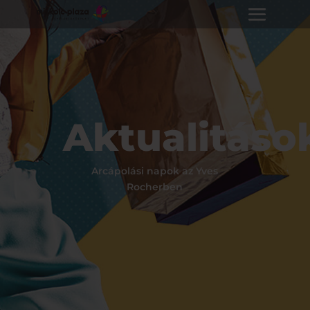
Aktualitáso
Arcápolási napok az Yves
Rocherben