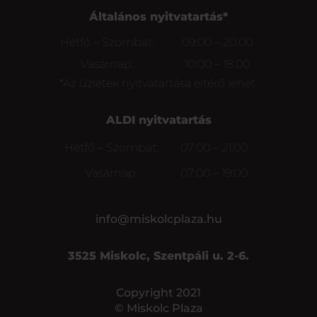
Általános nyitvatartás*
Hétfő – Szombat:
09:00 – 20:00
Vasárnap:
10:00 – 18:00
*Az üzletek nyitvatartása eltérő lehet.
ALDI nyitvatartás
Hétfő – Szombat:
07:00 – 21:00
Vasárnap:
07:00 – 19:00
info@miskolcplaza.hu
3525 Miskolc, Szentpáli u. 2-6.
Copyright 2021
© Miskolc Plaza