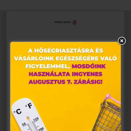
Ez az oldal sütiket használ
Weboldalunkon „cookie"-kat (továbbiakban „süti")
alkalmazunk. Ezek olyan fájlok, melyek információt
tárolnak webes böngészőjében. Ehhez az Ön
hozzájárulása szükséges.
A „sütiket" az elektronikus hírközlésről szóló 2003. évi C.
törvény, az elektronikus kereskedelmi szolgáltatások, az
információs társadalommal összefüggő szolgáltatások
egyes kérdéseiről szóló 2001. évi CVIII. törvény, valamint
az Európai Unió előírásainak megfelelően használjuk.
Azon weblapoknak, melyek az Európai Unió országain
belül működnek, a „sütik" használatához, és ezeknek a
felhasználó számítógépén vagy egyéb eszközén történő