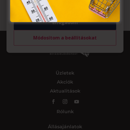
tárolásához a felhasználók hozzájárulását kell kérniük.
Elfogadom
Módosítom a beállításokat
Üzletek
Akciók
Aktualitások
Rólunk
Állásajánlatok