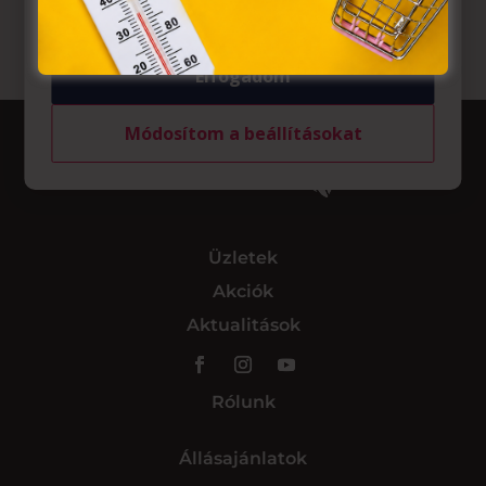
Elfogadom
Módosítom a beállításokat
Üzletek
Akciók
Aktualitások
Rólunk
Állásajánlatok