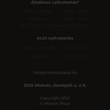
Általános nyitvatartás*
Hétfő – Szombat:
09:00 – 20:00
Vasárnap:
10:00 – 18:00
*Az üzletek nyitvatartása eltérő lehet.
ALDI nyitvatartás
Hétfő – Szombat:
07:00 – 21:00
Vasárnap:
07:00 – 19:00
info@miskolcplaza.hu
3525 Miskolc, Szentpáli u. 2-6.
Copyright 2021
© Miskolc Plaza