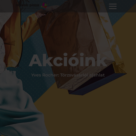
Akcióink
Yves Rocher: Törzsvásárlói ajánlat