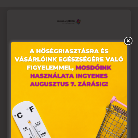
Ez az oldal sütiket használ
Weboldalunkon „cookie"-kat (továbbiakban „süti")
alkalmazunk. Ezek olyan fájlok, melyek információt
tárolnak webes böngészőjében. Ehhez az Ön
hozzájárulása szükséges.
A „sütiket" az elektronikus hírközlésről szóló 2003. évi C.
törvény, az elektronikus kereskedelmi szolgáltatások, az
információs társadalommal összefüggő szolgáltatások
egyes kérdéseiről szóló 2001. évi CVIII. törvény, valamint
az Európai Unió előírásainak megfelelően használjuk.
Azon weblapoknak, melyek az Európai Unió országain
belül működnek, a „sütik" használatához, és ezeknek a
felhasználó számítógépén vagy egyéb eszközén történő
tárolásához a felhasználók hozzájárulását kell kérniük.