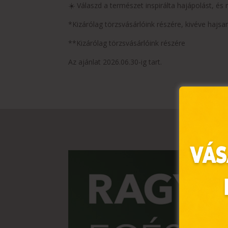
☀️ Válaszd a természet inspirálta hajápolást, és
*Kizárólag törzsvásárlóink részére, kivéve haj
**Kizárólag törzsvásárlóink részére
Az ajánlat 2026.06.30-ig tart.
Ez 