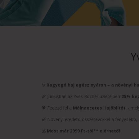
Y
✨ Ragyogó haj egész nyáron – a növényi ha
🌿 Júniusban az Yves Rocher üzleteiben
25% ke
💖 Fedezd fel a
Málnaecetes Hajöblítőt
, amel
🍃 Növényi eredetű összetevőkkel a fényesebb, 
💰
Most már 2999 Ft-tól** elérhető!