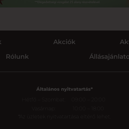
k
Akciók
Ak
Rólunk
Állásajánlat
Általános nyitvatartás*
Hétfő – Szombat:
09:00 – 20:00
Vasárnap:
10:00 – 18:00
*Az üzletek nyitvatartása eltérő lehet.