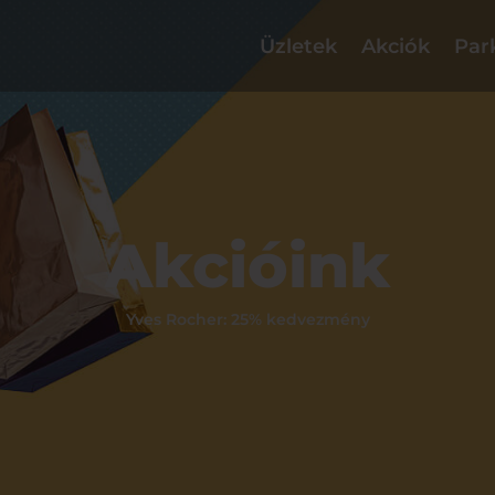
Üzletek
Akciók
Par
Akcióink
Yves Rocher: 25% kedvezmény