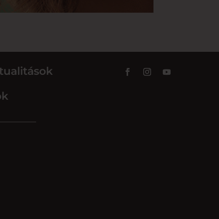
tualitások
ok