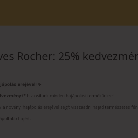
ves Rocher: 25% kedvezmé
jápolás erejével! ✨
dvezményt*
biztosítunk minden hajápolási termékünkre!
y a növényi hajápolás erejével segít visszaadni hajad természetes fé
ápoltabb hajért.