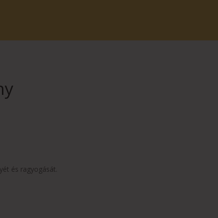
ny
nyét és ragyogását.