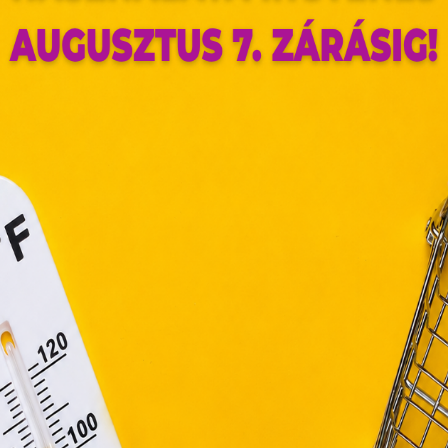
ldalunkon „cookie"-kat (továbbiakban „süti") alkalmazunk. Ezek 
ok, melyek információt tárolnak webes böngészőjében. Ehhez 
ájárulása szükséges.
ütiket" az elektronikus hírközlésről szóló 2003. évi C. törvén
tronikus kereskedelmi szolgáltatások, az információs társadal
efüggő szolgáltatások egyes kérdéseiről szóló 2001. évi C
ny, valamint az Európai Unió előírásainak megfelelően használjuk
apoknak, melyek az Európai Unió országain belül működnek, a „s
nálatához, és ezeknek a felhasználó számítógépén vagy 
zén történő tárolásához a felhasználók hozzájárulását kell kérniü
Elfogadom
Módosítom a beállításokat