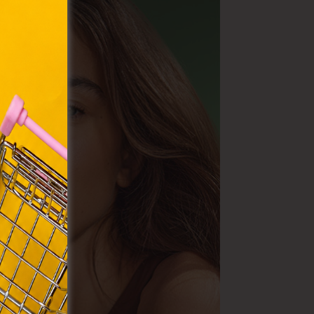
olyan
az Ön
y, az
ommal
VIII.
. Azon
ütik"
egyéb
k.