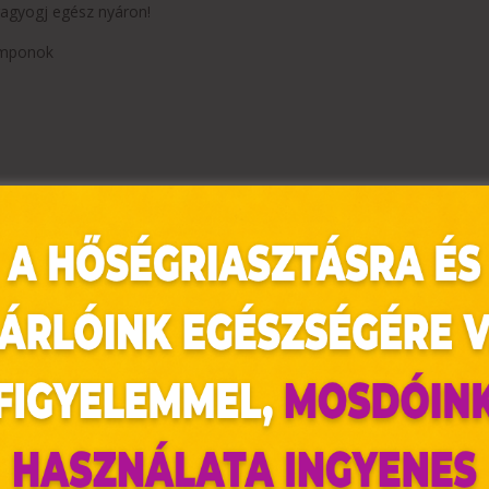
 ragyogj egész nyáron!
samponok
az oldal sütiket használ