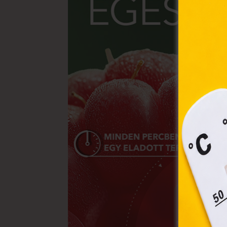
Webo
fájl
hozz
A „s
elek
össz
törvé
webl
hasz
eszkö