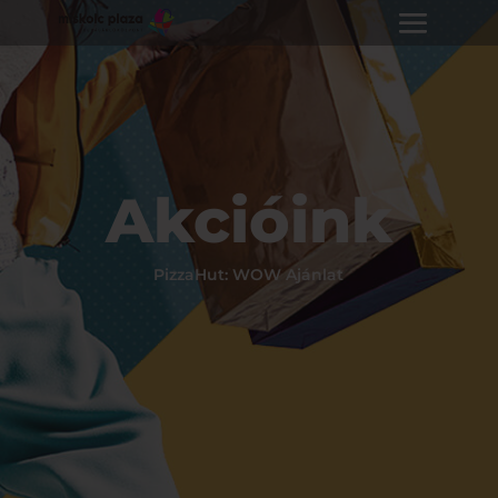
Akcióink
PizzaHut: WOW Ajánlat