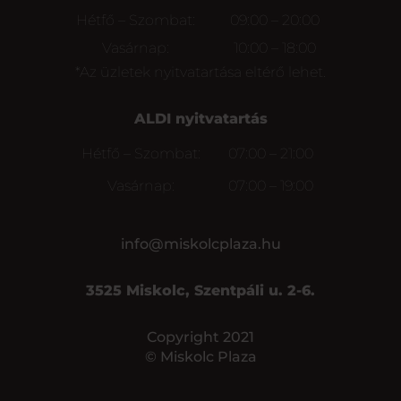
Hétfő – Szombat:
09:00 – 20:00
Vasárnap:
10:00 – 18:00
*Az üzletek nyitvatartása eltérő lehet.
ALDI nyitvatartás
Hétfő – Szombat:
07:00 – 21:00
Vasárnap:
07:00 – 19:00
info@miskolcplaza.hu
3525 Miskolc, Szentpáli u. 2-6.
Copyright 2021
© Miskolc Plaza