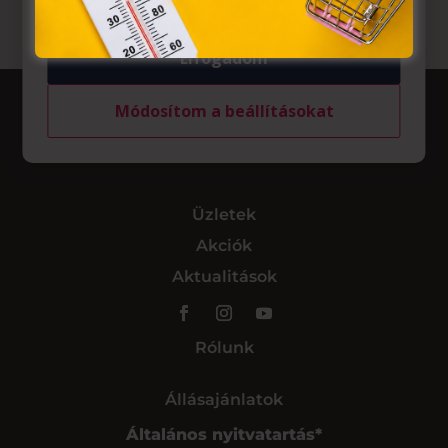
Elfogadom
Módosítom a beállításokat
Üzletek
Akciók
Aktualitások
Rólunk
Állásajánlatok
Általános nyitvatartás*