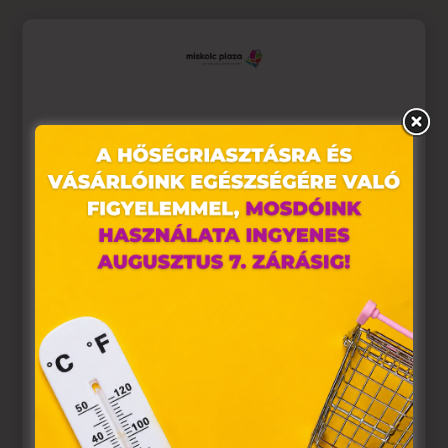
Ez az oldal sütiket használ
Weboldalunkon „cookie"-kat (továbbiakban „süti")
alkalmazunk. Ezek olyan fájlok, melyek információt
tárolnak webes böngészőjében. Ehhez az Ön
hozzájárulása szükséges.
A „sütiket" az elektronikus hírközlésről szóló 2003. évi C.
törvény, az elektronikus kereskedelmi szolgáltatások, az
információs társadalommal összefüggő szolgáltatások
egyes kérdéseiről szóló 2001. évi CVIII. törvény, valamint
az Európai Unió előírásainak megfelelően használjuk.
Azon weblapoknak, melyek az Európai Unió országain
belül működnek, a „sütik" használatához, és ezeknek a
felhasználó számítógépén vagy egyéb eszközén történő
tárolásához a felhasználók hozzájárulását kell kérniük.