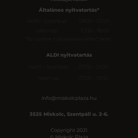
Általános nyitvatartás*
Hétfő – Szombat:
09:00 – 20:00
Vasárnap:
10:00 – 18:00
*Az üzletek nyitvatartása eltérő lehet.
ALDI nyitvatartás
Hétfő – Szombat:
07:00 – 21:00
Vasárnap:
07:00 – 19:00
info@miskolcplaza.hu
3525 Miskolc, Szentpáli u. 2-6.
Copyright 2021
© Miskolc Plaza