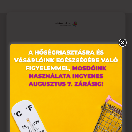
Ez az oldal sütiket használ
Weboldalunkon „cookie"-kat (továbbiakban „süti")
alkalmazunk. Ezek olyan fájlok, melyek információt
tárolnak webes böngészőjében. Ehhez az Ön
hozzájárulása szükséges.
A „sütiket" az elektronikus hírközlésről szóló 2003. évi C.
törvény, az elektronikus kereskedelmi szolgáltatások, az
információs társadalommal összefüggő szolgáltatások
egyes kérdéseiről szóló 2001. évi CVIII. törvény, valamint
az Európai Unió előírásainak megfelelően használjuk.
Azon weblapoknak, melyek az Európai Unió országain
belül működnek, a „sütik" használatához, és ezeknek a
felhasználó számítógépén vagy egyéb eszközén történő