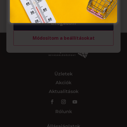
tárolásához a felhasználók hozzájárulását kell kérniük.
Elfogadom
Módosítom a beállításokat
Üzletek
Akciók
Aktualitások
Rólunk
Állásajánlatok