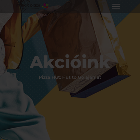
Akcióink
Pizza Hut: Hut to Go ajánlat