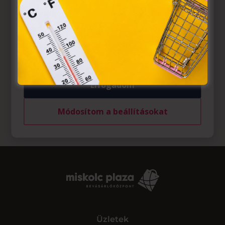
az Európai Unió előírásainak megfelelően használjuk.
Azon weblapoknak, melyek az Európai Unió országain
belül működnek, a „sütik" használatához, és ezeknek a
felhasználó számítógépén vagy egyéb eszközén történő
tárolásához a felhasználók hozzájárulását kell kérniük.
Elfogadom
Módosítom a beállításokat
Üzletek