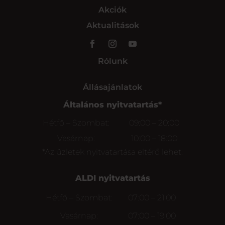
Akciók
Aktualitások
Rólunk
Állásajánlatok
Általános nyitvatartás*
Hétfő – Szombat:
09:00 – 20:00
Vasárnap:
10:00 – 18:00
*Az üzletek nyitvatartása eltérő lehet.
ALDI nyitvatartás
Hétfő – Szombat:
07:00 – 21:00
Vasárnap:
07:00 – 19:00