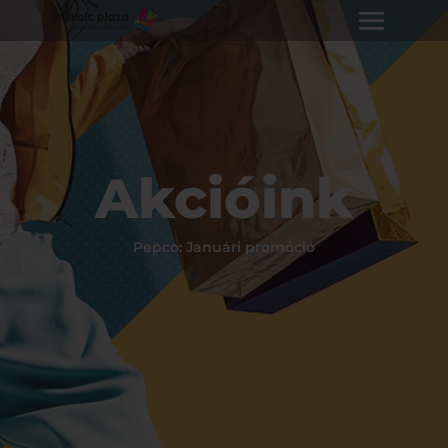
Akcióink
Pepco: Januári promóció