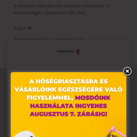
A termékek időszakosan érkeznek üzleteinkbe és
elérhetőségük üzletenként változhat.
Pepco 🧡
Érezhető minőség, szerethető áron.
Ez az oldal sütiket használ
Weboldalunkon „cookie"-kat (továbbiakban „süti")
alkalmazunk. Ezek olyan fájlok, melyek információt
tárolnak webes böngészőjében. Ehhez az Ön
hozzájárulása szükséges.
A „sütiket" az elektronikus hírközlésről szóló 2003. évi C.
törvény, az elektronikus kereskedelmi szolgáltatások, az
információs társadalommal összefüggő szolgáltatások
egyes kérdéseiről szóló 2001. évi CVIII. törvény, valamint