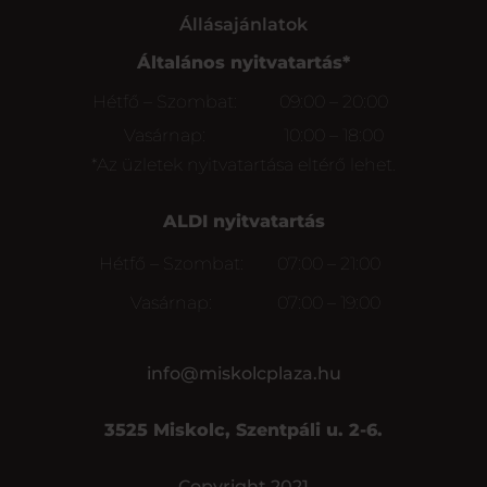
Állásajánlatok
Általános nyitvatartás*
Hétfő – Szombat:
09:00 – 20:00
Vasárnap:
10:00 – 18:00
*Az üzletek nyitvatartása eltérő lehet.
ALDI nyitvatartás
Hétfő – Szombat:
07:00 – 21:00
Vasárnap:
07:00 – 19:00
info@miskolcplaza.hu
3525 Miskolc, Szentpáli u. 2-6.
Copyright 2021