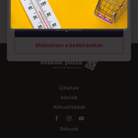
felhasználó számítógépén vagy egyéb eszközén történő
tárolásához a felhasználók hozzájárulását kell kérniük.
Elfogadom
Módosítom a beállításokat
Üzletek
Akciók
Aktualitások
Rólunk