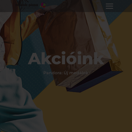
Akcióink
Pandora: Új medálok