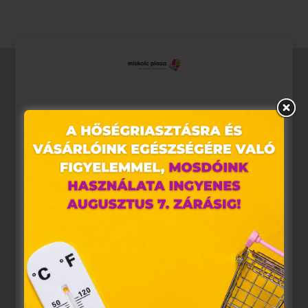
Ez az oldal sütiket használ
Weboldalunkon „cookie"-kat (továbbiakban „süti")
alkalmazunk. Ezek olyan fájlok, melyek információt
tárolnak webes böngészőjében. Ehhez az Ön
hozzájárulása szükséges.
A „sütiket" az elektronikus hírközlésről szóló 2003. évi C.
törvény, az elektronikus kereskedelmi szolgáltatások, az
információs társadalommal összefüggő szolgáltatások
egyes kérdéseiről szóló 2001. évi CVIII. törvény, valamint
az Európai Unió előírásainak megfelelően használjuk.
Azon weblapoknak, melyek az Európai Unió országain
belül működnek, a „sütik" használatához, és ezeknek a