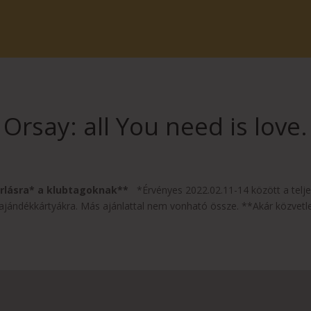
Orsay: all You need is love.
sárlásra* a klubtagoknak**
*Érvényes 2022.02.11-14 között a telje
ándékkártyákra. Más ajánlattal nem vonható össze. **Akár közvetlenü