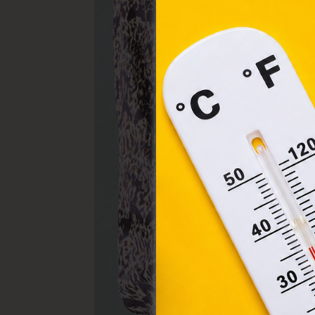
elek
össz
törvé
webl
hasz
eszkö