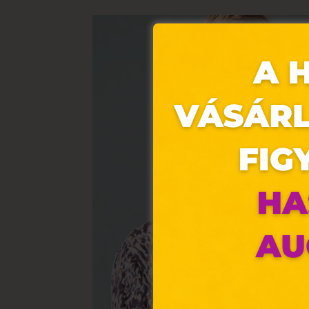
Ez 
Webo
fájl
hozz
A „s