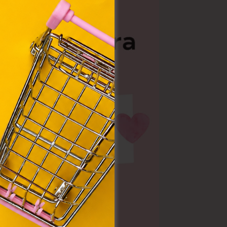
ommal
VIII.
. Azon
ütik"
egyéb
k.