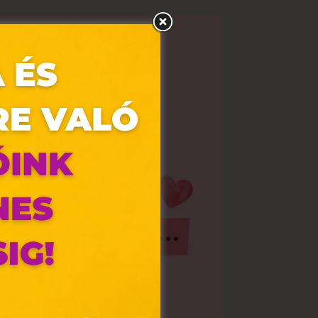
olyan
az Ön
y, az