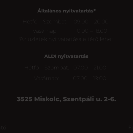
Általános nyitvatartás*
Hétfő – Szombat:
09:00 – 20:00
Vasárnap:
10:00 – 18:00
*Az üzletek nyitvatartása eltérő lehet.
ALDI nyitvatartás
Hétfő – Szombat:
07:00 – 21:00
Vasárnap:
07:00 – 19:00
3525 Miskolc, Szentpáli u. 2-6.
ató
F