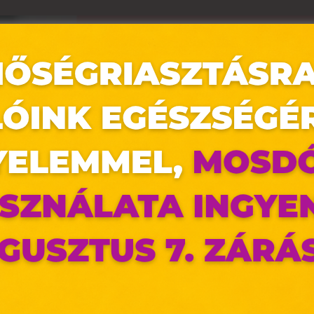
az oldal sütiket használ
ldalunkon „cookie"-kat (továbbiakban „süti") alkalmazunk. Ezek 
ok, melyek információt tárolnak webes böngészőjében. Ehhez 
ájárulása szükséges.
ütiket" az elektronikus hírközlésről szóló 2003. évi C. törvén