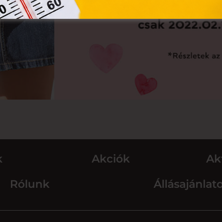
k
Akciók
Ak
Rólunk
Állásajánlat