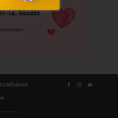
tualitások
ok