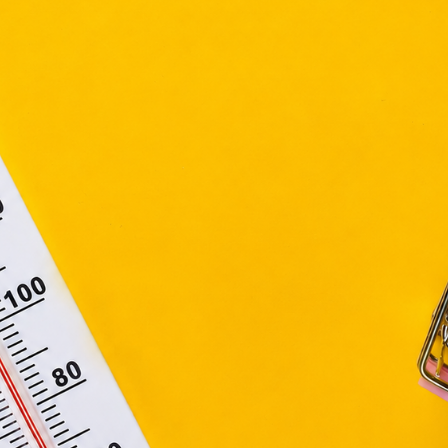
tronikus kereskedelmi szolgáltatások, az információs társadal
efüggő szolgáltatások egyes kérdéseiről szóló 2001. évi C
ny, valamint az Európai Unió előírásainak megfelelően használjuk
apoknak, melyek az Európai Unió országain belül működnek, a „s
nálatához, és ezeknek a felhasználó számítógépén vagy 
zén történő tárolásához a felhasználók hozzájárulását kell kérniü
Elfogadom
Módosítom a beállításokat