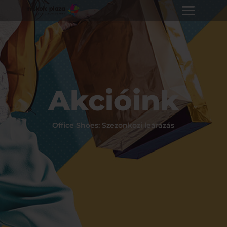
Akcióink
Office Shoes: Szezonközi leárazás