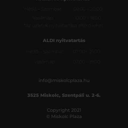
Hétfő – Szombat:
09:00 – 20:00
Vasárnap:
10:00 – 18:00
*Az üzletek nyitvatartása eltérő lehet.
ALDI nyitvatartás
Hétfő – Szombat:
07:00 – 21:00
Vasárnap:
07:00 – 19:00
info@miskolcplaza.hu
3525 Miskolc, Szentpáli u. 2-6.
Copyright 2021
© Miskolc Plaza