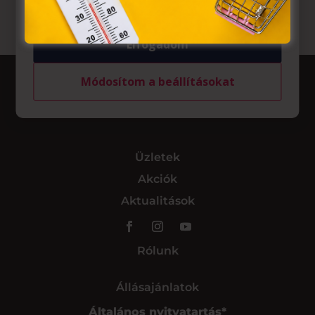
Elfogadom
Módosítom a beállításokat
Üzletek
Akciók
Aktualitások
Rólunk
Állásajánlatok
Általános nyitvatartás*