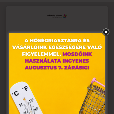
Ez az oldal sütiket használ
Weboldalunkon „cookie"-kat (továbbiakban „süti")
alkalmazunk. Ezek olyan fájlok, melyek információt
tárolnak webes böngészőjében. Ehhez az Ön
hozzájárulása szükséges.
A „sütiket" az elektronikus hírközlésről szóló 2003. évi C.
törvény, az elektronikus kereskedelmi szolgáltatások, az
információs társadalommal összefüggő szolgáltatások
egyes kérdéseiről szóló 2001. évi CVIII. törvény, valamint
az Európai Unió előírásainak megfelelően használjuk.
Azon weblapoknak, melyek az Európai Unió országain
belül működnek, a „sütik" használatához, és ezeknek a
felhasználó számítógépén vagy egyéb eszközén történő
tárolásához a felhasználók hozzájárulását kell kérniük.