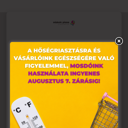
Ez az oldal sütiket használ
Weboldalunkon „cookie"-kat (továbbiakban „süti")
alkalmazunk. Ezek olyan fájlok, melyek információt
tárolnak webes böngészőjében. Ehhez az Ön
hozzájárulása szükséges.
A „sütiket" az elektronikus hírközlésről szóló 2003. évi C.
törvény, az elektronikus kereskedelmi szolgáltatások, az
információs társadalommal összefüggő szolgáltatások
egyes kérdéseiről szóló 2001. évi CVIII. törvény, valamint
az Európai Unió előírásainak megfelelően használjuk.
Azon weblapoknak, melyek az Európai Unió országain
belül működnek, a „sütik" használatához, és ezeknek a
felhasználó számítógépén vagy egyéb eszközén történő