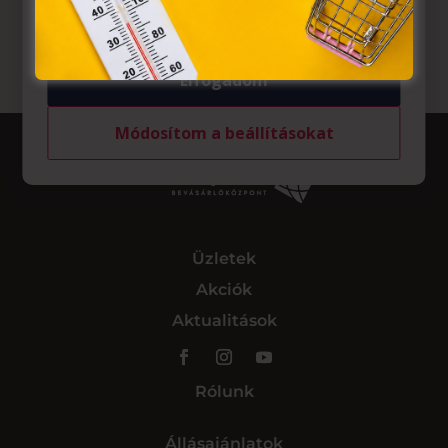
tárolásához a felhasználók hozzájárulását kell kérniük.
Elfogadom
Módosítom a beállításokat
Üzletek
Akciók
Aktualitások
Rólunk
Állásajánlatok