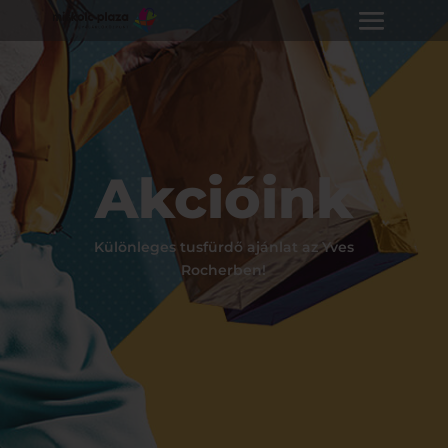
Akcióink
Különleges tusfürdő ajánlat az Yves
Rocherben!