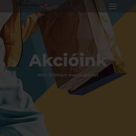
Akcióink
KFC: B-Smart menü ajánlat