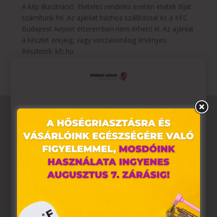
A kép illusztráció. Elviteles rendelés esetén elviteli díjat
számítunk fel. Az ajánlat házhoz szállítással és a KFC
Budapest Airport étteremben nem érhető el. Az ajánlat
a készlet erejéig, vagy visszavonásig érvényes.
Részletek: kfc.hu
Ez az oldal sütiket használ
Weboldalunkon „cookie"-kat (továbbiakban „süti")
alkalmazunk. Ezek olyan fájlok, melyek információt
tárolnak webes böngészőjében. Ehhez az Ön
hozzájárulása szükséges.
A „sütiket" az elektronikus hírközlésről szóló 2003. évi C.
törvény, az elektronikus kereskedelmi szolgáltatások, az
információs társadalommal összefüggő szolgáltatások
egyes kérdéseiről szóló 2001. évi CVIII. törvény, valamint