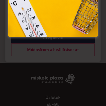
az Európai Unió előírásainak megfelelően használjuk.
Azon weblapoknak, melyek az Európai Unió országain
belül működnek, a „sütik" használatához, és ezeknek a
felhasználó számítógépén vagy egyéb eszközén történő
tárolásához a felhasználók hozzájárulását kell kérniük.
Elfogadom
Módosítom a beállításokat
Üzletek
Akciók