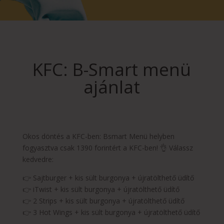
KFC: B-Smart menü
ajánlat
Okos döntés a KFC-ben: Bsmart Menü helyben
fogyasztva csak 1390 forintért a KFC-ben! 👌 Válassz
kedvedre:
👉 Sajtburger + kis sült burgonya + újratölthető üdítő
👉 iTwist + kis sült burgonya + újratölthető üdítő
👉 2 Strips + kis sült burgonya + újratölthető üdítő
👉 3 Hot Wings + kis sült burgonya + újratölthető üdítő