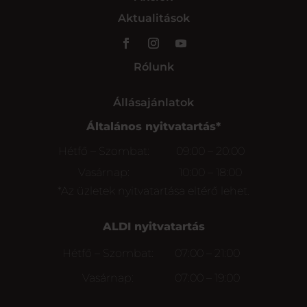
Aktualitások
Rólunk
Állásajánlatok
Általános nyitvatartás*
Hétfő – Szombat:
09:00 – 20:00
Vasárnap:
10:00 – 18:00
*Az üzletek nyitvatartása eltérő lehet.
ALDI nyitvatartás
Hétfő – Szombat:
07:00 – 21:00
Vasárnap:
07:00 – 19:00