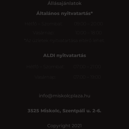
Állásajánlatok
Általános nyitvatartás*
Hétfő – Szombat:
09:00 – 20:00
Vasárnap:
10:00 – 18:00
*Az üzletek nyitvatartása eltérő lehet.
ALDI nyitvatartás
Hétfő – Szombat:
07:00 – 21:00
Vasárnap:
07:00 – 19:00
info@miskolcplaza.hu
3525 Miskolc, Szentpáli u. 2-6.
Copyright 2021