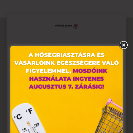
Ez az oldal sütiket használ
Weboldalunkon „cookie"-kat (továbbiakban „süti")
alkalmazunk. Ezek olyan fájlok, melyek információt
tárolnak webes böngészőjében. Ehhez az Ön
hozzájárulása szükséges.
A „sütiket" az elektronikus hírközlésről szóló 2003. évi C.
törvény, az elektronikus kereskedelmi szolgáltatások, az
információs társadalommal összefüggő szolgáltatások
egyes kérdéseiről szóló 2001. évi CVIII. törvény, valamint
az Európai Unió előírásainak megfelelően használjuk.
Azon weblapoknak, melyek az Európai Unió országain
belül működnek, a „sütik" használatához, és ezeknek a
felhasználó számítógépén vagy egyéb eszközén történő