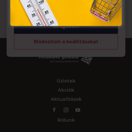
tárolásához a felhasználók hozzájárulását kell kérniük.
Elfogadom
Módosítom a beállításokat
Üzletek
Akciók
Aktualitások
Rólunk