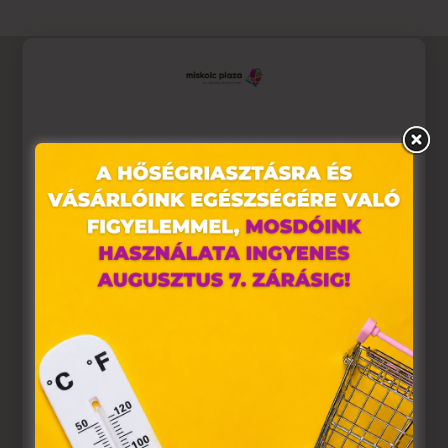
Ez az oldal sütiket használ
Weboldalunkon „cookie"-kat (továbbiakban „süti")
alkalmazunk. Ezek olyan fájlok, melyek információt
tárolnak webes böngészőjében. Ehhez az Ön
hozzájárulása szükséges.
A „sütiket" az elektronikus hírközlésről szóló 2003. évi C.
törvény, az elektronikus kereskedelmi szolgáltatások, az
információs társadalommal összefüggő szolgáltatások
egyes kérdéseiről szóló 2001. évi CVIII. törvény, valamint
az Európai Unió előírásainak megfelelően használjuk.
Azon weblapoknak, melyek az Európai Unió országain
belül működnek, a „sütik" használatához, és ezeknek a
felhasználó számítógépén vagy egyéb eszközén történő