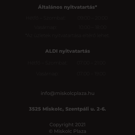
Általános nyitvatartás*
Hétfő – Szombat:
09:00 – 20:00
Vasárnap:
10:00 – 18:00
*Az üzletek nyitvatartása eltérő lehet.
ALDI nyitvatartás
Hétfő – Szombat:
07:00 – 21:00
Vasárnap:
07:00 – 19:00
info@miskolcplaza.hu
3525 Miskolc, Szentpáli u. 2-6.
Copyright 2021
© Miskolc Plaza