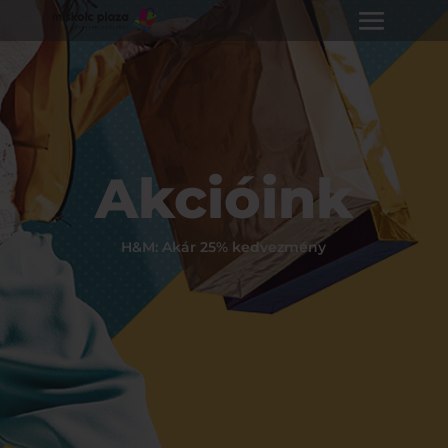
Akcióink
H&M: Akár 25% kedvezmény