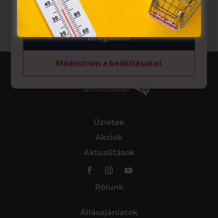
tárolásához a felhasználók hozzájárulását kell kérniük.
Elfogadom
Módosítom a beállításokat
Üzletek
Akciók
Aktualitások
Rólunk
Állásajánlatok