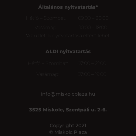
Általános nyitvatartás*
Hétfő – Szombat:
09:00 – 20:00
Vasárnap:
10:00 – 18:00
*Az üzletek nyitvatartása eltérő lehet.
ALDI nyitvatartás
Hétfő – Szombat:
07:00 – 21:00
Vasárnap:
07:00 – 19:00
info@miskolcplaza.hu
3525 Miskolc, Szentpáli u. 2-6.
Copyright 2021
© Miskolc Plaza