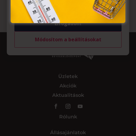
tárolásához a felhasználók hozzájárulását kell kérniük.
Elfogadom
Módosítom a beállításokat
Üzletek
Akciók
Aktualitások
Rólunk
Állásajánlatok