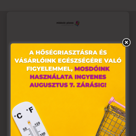
Ez az oldal sütiket használ
Weboldalunkon „cookie"-kat (továbbiakban „süti")
alkalmazunk. Ezek olyan fájlok, melyek információt
tárolnak webes böngészőjében. Ehhez az Ön
hozzájárulása szükséges.
A „sütiket" az elektronikus hírközlésről szóló 2003. évi C.
törvény, az elektronikus kereskedelmi szolgáltatások, az
információs társadalommal összefüggő szolgáltatások
egyes kérdéseiről szóló 2001. évi CVIII. törvény, valamint
az Európai Unió előírásainak megfelelően használjuk.
Azon weblapoknak, melyek az Európai Unió országain
belül működnek, a „sütik" használatához, és ezeknek a
felhasználó számítógépén vagy egyéb eszközén történő