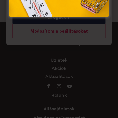
Elfogadom
Módosítom a beállításokat
Üzletek
Akciók
Aktualitások
Rólunk
Állásajánlatok