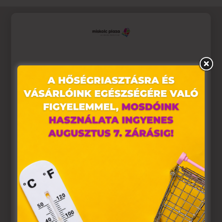
Ez az oldal sütiket használ
Weboldalunkon „cookie"-kat (továbbiakban „süti")
alkalmazunk. Ezek olyan fájlok, melyek információt
tárolnak webes böngészőjében. Ehhez az Ön
hozzájárulása szükséges.
A „sütiket" az elektronikus hírközlésről szóló 2003. évi C.
törvény, az elektronikus kereskedelmi szolgáltatások, az
információs társadalommal összefüggő szolgáltatások
egyes kérdéseiről szóló 2001. évi CVIII. törvény, valamint
az Európai Unió előírásainak megfelelően használjuk.
Azon weblapoknak, melyek az Európai Unió országain
belül működnek, a „sütik" használatához, és ezeknek a
felhasználó számítógépén vagy egyéb eszközén történő
tárolásához a felhasználók hozzájárulását kell kérniük.