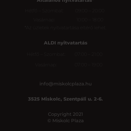
Általános nyitvatartás*
Hétfő – Szombat:
09:00 – 20:00
Vasárnap:
10:00 – 18:00
*Az üzletek nyitvatartása eltérő lehet.
ALDI nyitvatartás
Hétfő – Szombat:
07:00 – 21:00
Vasárnap:
07:00 – 19:00
info@miskolcplaza.hu
3525 Miskolc, Szentpáli u. 2-6.
Copyright 2021
© Miskolc Plaza