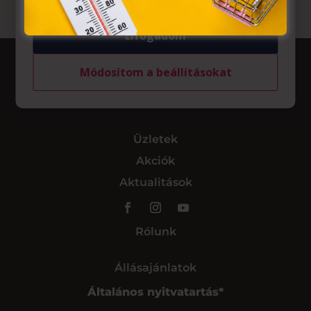
Elfogadom
Módosítom a beállításokat
Üzletek
Akciók
Aktualitások
Rólunk
Állásajánlatok
Általános nyitvatartás*