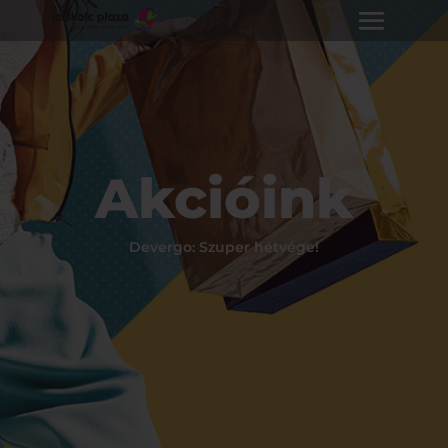
Akcióink
Devergo: Szuper hétvége!