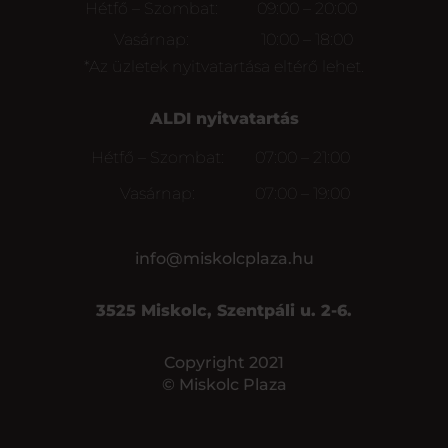
Hétfő – Szombat:
09:00 – 20:00
Vasárnap:
10:00 – 18:00
*Az üzletek nyitvatartása eltérő lehet.
ALDI nyitvatartás
Hétfő – Szombat:
07:00 – 21:00
Vasárnap:
07:00 – 19:00
info@miskolcplaza.hu
3525 Miskolc, Szentpáli u. 2-6.
Copyright 2021
© Miskolc Plaza