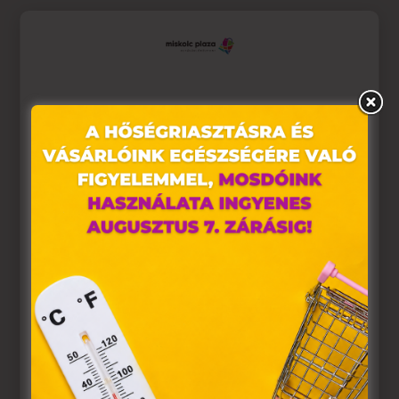
Ez az oldal sütiket használ
Weboldalunkon „cookie"-kat (továbbiakban „süti")
alkalmazunk. Ezek olyan fájlok, melyek információt
tárolnak webes böngészőjében. Ehhez az Ön
hozzájárulása szükséges.
A „sütiket" az elektronikus hírközlésről szóló 2003. évi C.
törvény, az elektronikus kereskedelmi szolgáltatások, az
információs társadalommal összefüggő szolgáltatások
egyes kérdéseiről szóló 2001. évi CVIII. törvény, valamint
az Európai Unió előírásainak megfelelően használjuk.
Azon weblapoknak, melyek az Európai Unió országain
belül működnek, a „sütik" használatához, és ezeknek a
felhasználó számítógépén vagy egyéb eszközén történő
tárolásához a felhasználók hozzájárulását kell kérniük.