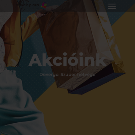
Akcióink
Devergo: Szuper hétvége