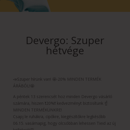
Devergo: Szuper
hétvége
📣Szuper hírünk van! 🤩-20% MINDEN TERMÉK
ÁRÁBÓL!🤩
A péntek 13 szerencsét hoz minden Devergo vásárló
számára, hiszen ❗20%❗ kedvezményt biztosítunk ☝️
MINDEN TERMÉKÜNKRE!
Csapj le ruhákra, cipőkre, kiegészítőkre legkésőbb
06.15. vasárnapig, hogy olcsóbban lehessen Tieid az új
kollekció!⏰