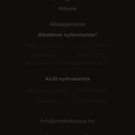
Rólunk
Állásajánlatok
Általános nyitvatartás*
Hétfő – Szombat:
09:00 – 20:00
Vasárnap:
10:00 – 18:00
*Az üzletek nyitvatartása eltérő lehet.
ALDI nyitvatartás
Hétfő – Szombat:
07:00 – 21:00
Vasárnap:
07:00 – 19:00
info@miskolcplaza.hu