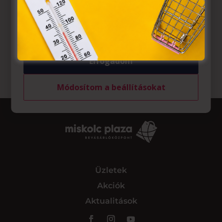
belül működnek, a „sütik" használatához, és ezeknek a
felhasználó számítógépén vagy egyéb eszközén történő
tárolásához a felhasználók hozzájárulását kell kérniük.
Elfogadom
Módosítom a beállításokat
Üzletek
Akciók
Aktualitások