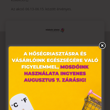
Az akció 06.13-06.15. között érvényes.
Ez az oldal sütiket használ
Weboldalunkon „cookie"-kat (továbbiakban „süti")
alkalmazunk. Ezek olyan fájlok, melyek információt
tárolnak webes böngészőjében. Ehhez az Ön
hozzájárulása szükséges.
A „sütiket" az elektronikus hírközlésről szóló 2003. évi C.
törvény, az elektronikus kereskedelmi szolgáltatások, az
információs társadalommal összefüggő szolgáltatások
egyes kérdéseiről szóló 2001. évi CVIII. törvény, valamint
az Európai Unió előírásainak megfelelően használjuk.
Azon weblapoknak, melyek az Európai Unió országain