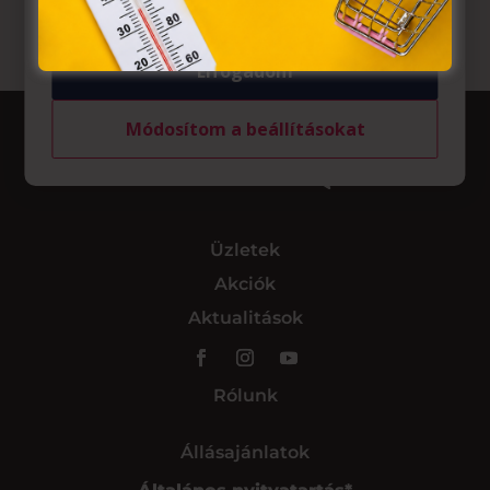
Elfogadom
Módosítom a beállításokat
Üzletek
Akciók
Aktualitások
Rólunk
Állásajánlatok