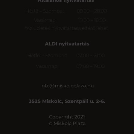
Általános nyitvatartás*
Hétfő – Szombat:
09:00 – 20:00
Vasárnap:
10:00 – 18:00
*Az üzletek nyitvatartása eltérő lehet.
ALDI nyitvatartás
Hétfő – Szombat:
07:00 – 21:00
Vasárnap:
07:00 – 19:00
info@miskolcplaza.hu
3525 Miskolc, Szentpáli u. 2-6.
Copyright 2021
© Miskolc Plaza