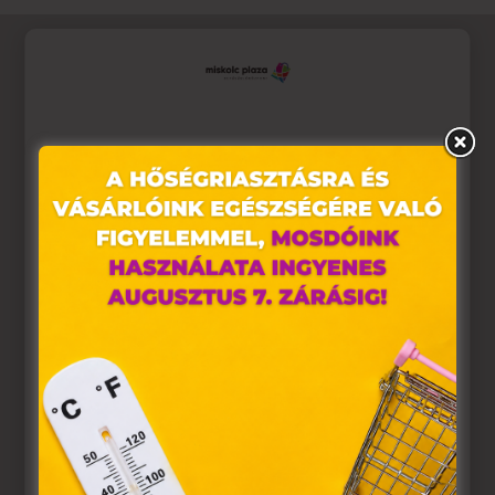
Ez az oldal sütiket használ
Weboldalunkon „cookie"-kat (továbbiakban „süti")
alkalmazunk. Ezek olyan fájlok, melyek információt
tárolnak webes böngészőjében. Ehhez az Ön
hozzájárulása szükséges.
A „sütiket" az elektronikus hírközlésről szóló 2003. évi C.
törvény, az elektronikus kereskedelmi szolgáltatások, az
információs társadalommal összefüggő szolgáltatások
egyes kérdéseiről szóló 2001. évi CVIII. törvény, valamint
az Európai Unió előírásainak megfelelően használjuk.
Azon weblapoknak, melyek az Európai Unió országain
belül működnek, a „sütik" használatához, és ezeknek a
felhasználó számítógépén vagy egyéb eszközén történő
tárolásához a felhasználók hozzájárulását kell kérniük.