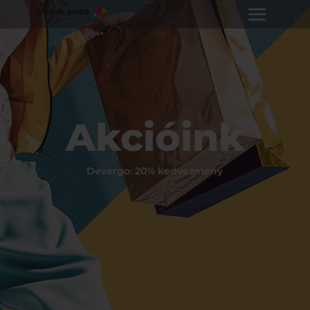
Akcióink
Devergo: 20% kedvezmény