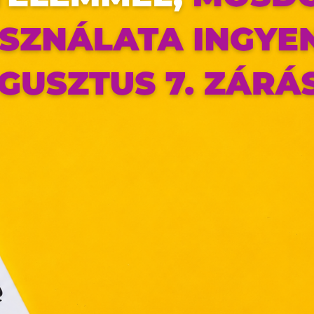
az oldal sütiket használ
ldalunkon „cookie"-kat (továbbiakban „süti") alkalmazunk. Ezek 
ok, melyek információt tárolnak webes böngészőjében. Ehhez 
ájárulása szükséges.
ütiket" az elektronikus hírközlésről szóló 2003. évi C. törvén
tronikus kereskedelmi szolgáltatások, az információs társadal
efüggő szolgáltatások egyes kérdéseiről szóló 2001. évi C
ny, valamint az Európai Unió előírásainak megfelelően használjuk
apoknak, melyek az Európai Unió országain belül működnek, a „s
nálatához, és ezeknek a felhasználó számítógépén vagy 
zén történő tárolásához a felhasználók hozzájárulását kell kérniü
Elfogadom