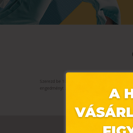
Szerezd be 10-50% kedvezménnyel a szezon legtre
engedményt zsebelsz be. Csapj le most a kiszem