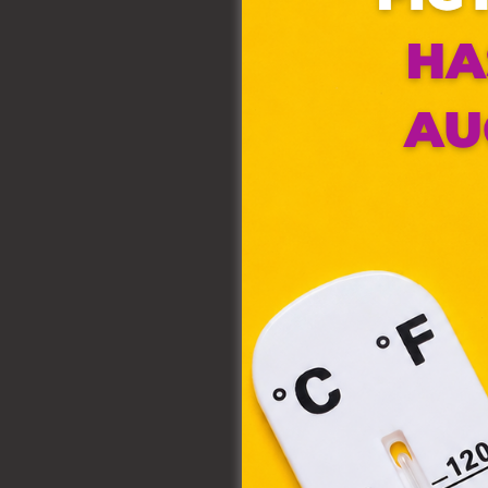
Ez 
Webo
fájl
hozz
A „s
elek
össz
törvé
webl
hasz
eszkö