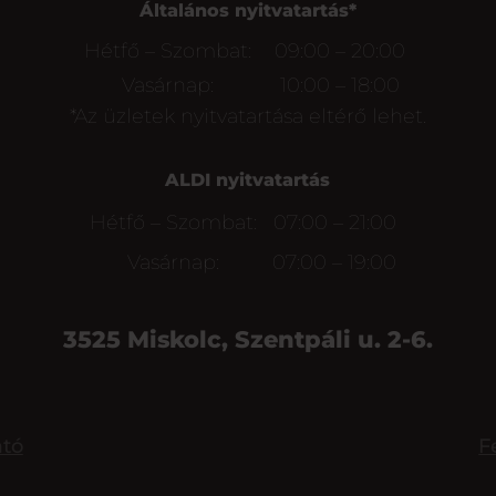
Általános nyitvatartás*
Hétfő – Szombat:
09:00 – 20:00
Vasárnap:
10:00 – 18:00
*Az üzletek nyitvatartása eltérő lehet.
ALDI nyitvatartás
Hétfő – Szombat:
07:00 – 21:00
Vasárnap:
07:00 – 19:00
3525 Miskolc, Szentpáli u. 2-6.
ató
F