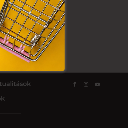
tualitások
ok