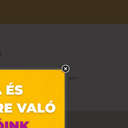
s
 a másik, olcsóbb pár cipőre további -20%