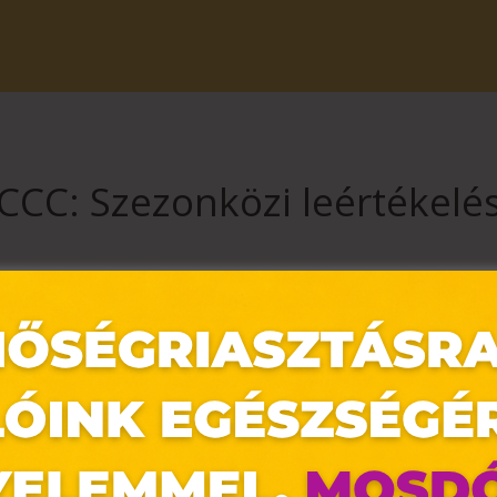
CCC: Szezonközi leértékelé
ndibb cipőit és táskáit! Extra kedvezményben is részesítünk, hiszen
elt modellekre, remek árakon!