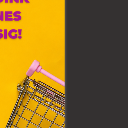
olyan
az Ön
y, az
ommal
VIII.
. Azon
ütik"
egyéb
k.