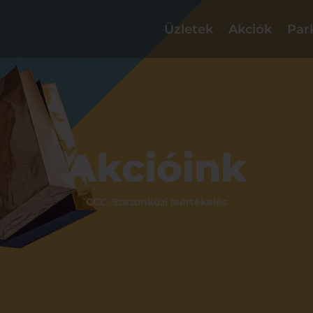
Üzletek
Akciók
Par
Akcióink
CCC: Szezonközi leértékelés