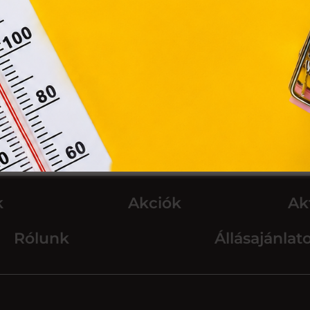
Módosítom a beállításokat
k
Akciók
Ak
Rólunk
Állásajánlat